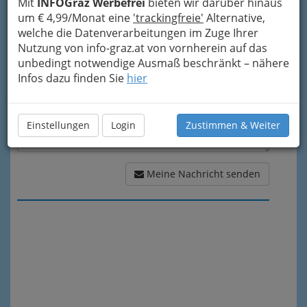
Mit
INFOGraz Werbefrei
bieten wir darüber hinaus
Meine Nachricht
um € 4,99/Monat eine
'trackingfreie'
Alternative,
welche die Datenverarbeitungen im Zuge Ihrer
Nutzung von info-graz.at von vornherein auf das
unbedingt notwendige Ausmaß beschränkt – nähere
Infos dazu finden Sie
hier
Einstellungen
Login
Zustimmen & Weiter
Meine Nachricht senden