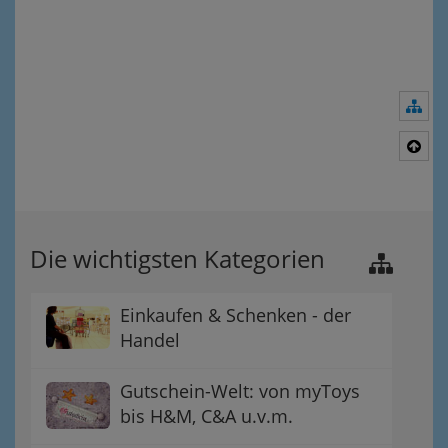
Nav
Nac
Die wichtigsten Kategorien
Einkaufen & Schenken - der
Handel
Gutschein-Welt: von myToys
bis H&M, C&A u.v.m.