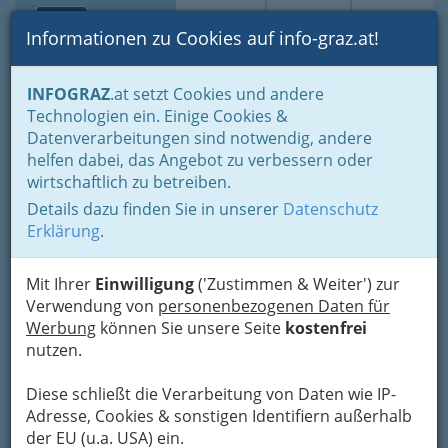
Toggle navi
Suche
Login
Menü
Informationen zu Cookies auf info-graz.at!
Home
Branchen
INFOGRAZ
.at setzt Cookies und andere
Technologien ein. Einige Cookies &
Starcke Haus OG
Datenverarbeitungen sind notwendig, andere
helfen dabei, das Angebot zu verbessern oder
Schlossberg 4, 8010 Graz
wirtschaftlich zu betreiben.
+43 316 834 300
Details dazu finden Sie in unserer
Datenschutz
Gutschein
Erklärung
.
13 Punkte bei Gault-Millau - 1 Haube
Mit Ihrer
Einwilligung
('Zustimmen & Weiter') zur
84 Falstaff-Punkte – 1 Gabel Kategorie: Klassisch/
Verwendung von
personenbezogenen Daten für
Traditionell
Werbung
können Sie unsere Seite
kostenfrei
nutzen.
Karte
Diese schließt die Verarbeitung von Daten wie IP-
Adresse, Cookies & sonstigen Identifiern außerhalb
Adresse mit Google Maps anschauen
der EU (u.a. USA) ein.