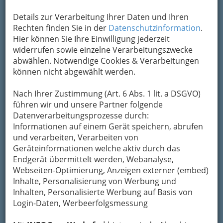
Details zur Verarbeitung Ihrer Daten und Ihren
Kontaktaufnahme
Rechten finden Sie in der
Datenschutzinformation
.
Hier können Sie Ihre Einwilligung jederzeit
Um die Info-Graz Firmen
vor Spam-Mails zu
widerrufen sowie einzelne Verarbeitungszwecke
bewahren
, verwenden wir an dieser Stelle zur
abwählen. Notwendige Cookies & Verarbeitungen
Übermittlung Ihrer Nachricht ein sicheres
können nicht abgewählt werden.
Formular. Ihre Nachricht wird nach dem
Absenden umgehend per Mail an das
Nach Ihrer Zustimmung (Art. 6 Abs. 1 lit. a DSGVO)
Unternehmen Starcke Haus OG weitergeleitet.
führen wir und unsere Partner folgende
Datenverarbeitungsprozesse durch:
Mein Name
Informationen auf einem Gerät speichern, abrufen
und verarbeiten, Verarbeiten von
Geräteinformationen welche aktiv durch das
Meine Email Adresse
Endgerät übermittelt werden, Webanalyse,
Webseiten-Optimierung, Anzeigen externer (embed)
Inhalte, Personalisierung von Werbung und
Inhalten, Personalisierte Werbung auf Basis von
Mein Betreff
Login-Daten, Werbeerfolgsmessung