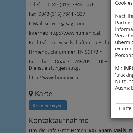
Cookies
Telefon: 0043 (316) 7844 - 476
Fax: 0043 (316) 7844 - 337
Nach Ih
Partner
E-Mail: service@lsag.com
Informa
Internet: http://www.humanic.at
Verarbe
übermit
Rechtsform: Gesellschaft mit beschränkter Ha
externe
Firmenbuchnummer: FN 56173 h
Persona
Branche: Önace 748705 100% Erbringu
Dienstleistungen a.n.g.
Mit
INF
'trackin
http://www.humanic.at
Nutzung
Ausmaß 
Karte
Karte anzeigen
Einste
Kontaktaufnahme
Um die Info-Graz Firmen
vor Spam-Mails z