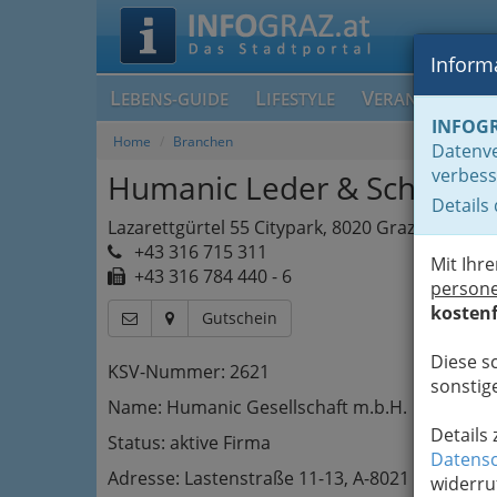
Informa
L
L
V
EBENS-GUIDE
IFESTYLE
ERANSTALTUN
INFOG
Home
Branchen
Datenve
verbess
Humanic Leder & Schuh AG
Details
Lazarettgürtel 55 Citypark, 8020 Graz
+43 316 715 311
Mit Ihr
+43 316 784 440 - 6
person
kostenf
Gutschein
Diese s
KSV-Nummer: 2621
sonstige
Name: Humanic Gesellschaft m.b.H.
Details
Status: aktive Firma
Datensc
Adresse: Lastenstraße 11-13, A-8021 Graz
widerru