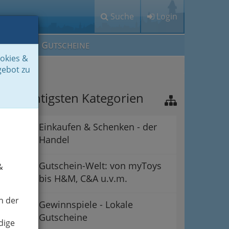
Suche
Login
M
G
EIN IG
UTSCHEINE
ookies &
gebot zu
ie wichtigsten Kategorien
Einkaufen & Schenken - der
Handel
Gutschein-Welt: von myToys
&
bis H&M, C&A u.v.m.
n der
Gewinnspiele - Lokale
Gutscheine
dige