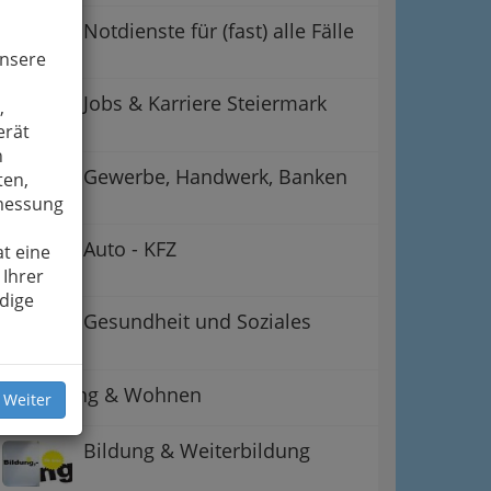
Notdienste für (fast) alle Fälle
unsere
Jobs & Karriere Steiermark
,
erät
n
Gewerbe, Handwerk, Banken
ten,
smessung
Auto - KFZ
t eine
 Ihrer
dige
Gesundheit und Soziales
Betreuung & Wohnen
 Weiter
Bildung & Weiterbildung