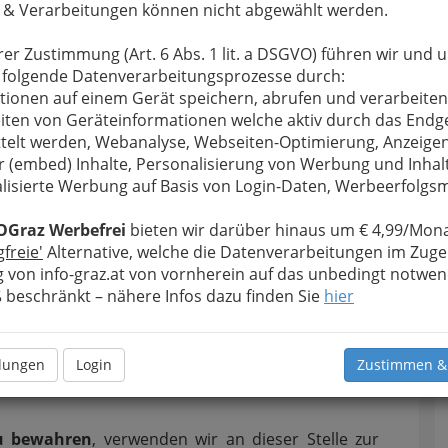
 & Verarbeitungen können nicht abgewählt werden.
rer Zustimmung (Art. 6 Abs. 1 lit. a DSGVO) führen wir und 
 folgende Datenverarbeitungsprozesse durch:
tionen auf einem Gerät speichern, abrufen und verarbeiten
iten von Geräteinformationen welche aktiv durch das Endg
telt werden, Webanalyse, Webseiten-Optimierung, Anzeige
ftung
r (embed) Inhalte, Personalisierung von Werbung und Inhal
lisierte Werbung auf Basis von Login-Daten, Werbeerfolg
ng von sonstigen unternehmensbezogenen
OGraz Werbefrei
bieten wir darüber hinaus um € 4,99/Mona
gfreie'
Alternative, welche die Datenverarbeitungen im Zuge
 von info-graz.at von vornherein auf das unbedingt notwen
beschränkt – nähere Infos dazu finden Sie
hier
llungen
Login
Zustimmen &
u bewahren
, verwenden wir an dieser Stelle zur