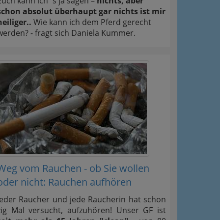
Euch kann ich´s ja sagen –
nichts, aber
schon absolut überhaupt gar nichts ist mir
heiliger..
Wie kann ich dem Pferd gerecht
werden? - fragt sich Daniela Kummer.
Weg vom Rauchen - ob Sie wollen
oder nicht: Rauchen aufhören
Jeder Raucher und jede Raucherin hat schon
zig Mal versucht, aufzuhören! Unser GF ist