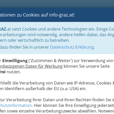
tionen zu Cookies auf info-graz.at!
B
F
G
B
GEN
LOGS
OTOS
ASTRONOMIE
RANCHEN
RAZ
.at setzt Cookies und andere Technologien ein. Einige C
rarbeitungen sind notwendig, andere helfen dabei, das An
ern oder wirtschaftlich zu betreiben.
 Citypark
 dazu finden Sie in unserer
Datenschutz Erklärung
.
D
er
Einwilligung
('Zustimmen & Weiter') zur Verwendung von
enbezogenen Daten für Werbung
können Sie unsere Seite
rei
nutzen.
chließt die Verarbeitung von Daten wie IP-Adresse, Cookies 
n Identifiern außerhalb der EU (u.a. USA) ein.
 zur Verarbeitung Ihrer Daten und Ihren Rechten finden Sie i
hutzinformation
. Hier können Sie Ihre Einwilligung jederzeit
fen sowie einzelne Verarbeitungszwecke abwählen. Notwen