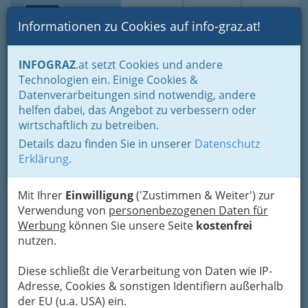
Toggle navi
Suche
Login
Menü
Informationen zu Cookies auf info-graz.at!
Home
Branchen
INFOGRAZ
.at setzt Cookies und andere
Technologien ein. Einige Cookies &
Bioclub.at
Datenverarbeitungen sind notwendig, andere
helfen dabei, das Angebot zu verbessern oder
Krottendorfer Straße 81, 8052 Graz
wirtschaftlich zu betreiben.
+43 316 8050 - 7149
+43 316 8050 - 7140
Details dazu finden Sie in unserer
Datenschutz
Erklärung
.
Mit Ihrer
Einwilligung
('Zustimmen & Weiter') zur
Verwendung von
personenbezogenen Daten für
Karte
Werbung
können Sie unsere Seite
kostenfrei
nutzen.
Karte anzeigen
Diese schließt die Verarbeitung von Daten wie IP-
Kontaktaufnahme
Adresse, Cookies & sonstigen Identifiern außerhalb
der EU (u.a. USA) ein.
Um die Info-Graz Firmen
vor Spam-Mails zu