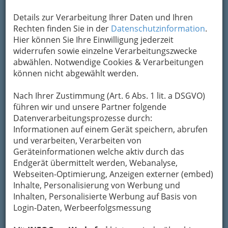
bewahren
, verwenden wir an dieser Stelle zur
Details zur Verarbeitung Ihrer Daten und Ihren
Übermittlung Ihrer Nachricht ein sicheres
Rechten finden Sie in der
Datenschutzinformation
.
Formular. Ihre Nachricht wird nach dem
Hier können Sie Ihre Einwilligung jederzeit
Absenden umgehend per Mail an das
widerrufen sowie einzelne Verarbeitungszwecke
Unternehmen Bioclub.at weitergeleitet.
abwählen. Notwendige Cookies & Verarbeitungen
Mein Name
können nicht abgewählt werden.
Nach Ihrer Zustimmung (Art. 6 Abs. 1 lit. a DSGVO)
Meine Email Adresse
führen wir und unsere Partner folgende
Datenverarbeitungsprozesse durch:
Informationen auf einem Gerät speichern, abrufen
und verarbeiten, Verarbeiten von
Mein Betreff
Geräteinformationen welche aktiv durch das
Endgerät übermittelt werden, Webanalyse,
Webseiten-Optimierung, Anzeigen externer (embed)
Meine Nachricht
Inhalte, Personalisierung von Werbung und
Inhalten, Personalisierte Werbung auf Basis von
Login-Daten, Werbeerfolgsmessung