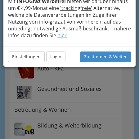
Mit
INFOGraz Werbefrei
bieten wir darüber hinaus
Notdienste für (fast) alle Fälle
um € 4,99/Monat eine
'trackingfreie'
Alternative,
welche die Datenverarbeitungen im Zuge Ihrer
Nutzung von info-graz.at von vornherein auf das
Jobs & Karriere Steiermark
unbedingt notwendige Ausmaß beschränkt – nähere
Infos dazu finden Sie
hier
Gewerbe, Handwerk, Banken
Einstellungen
Login
Zustimmen & Weiter
Auto - KFZ
Gesundheit und Soziales
Betreuung & Wohnen
Bildung & Weiterbildung