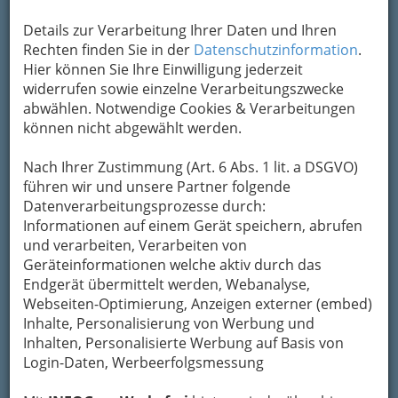
Details zur Verarbeitung Ihrer Daten und Ihren
Rechten finden Sie in der
Datenschutzinformation
.
Hier können Sie Ihre Einwilligung jederzeit
widerrufen sowie einzelne Verarbeitungszwecke
abwählen. Notwendige Cookies & Verarbeitungen
können nicht abgewählt werden.
Die wichtigsten Kategorien
Nach Ihrer Zustimmung (Art. 6 Abs. 1 lit. a DSGVO)
führen wir und unsere Partner folgende
Datenverarbeitungsprozesse durch:
Einkaufen & Schenken - der
Informationen auf einem Gerät speichern, abrufen
Handel
und verarbeiten, Verarbeiten von
Geräteinformationen welche aktiv durch das
Gutschein-Welt: von myToys
Endgerät übermittelt werden, Webanalyse,
bis H&M, C&A u.v.m.
Webseiten-Optimierung, Anzeigen externer (embed)
Inhalte, Personalisierung von Werbung und
Inhalten, Personalisierte Werbung auf Basis von
Gewinnspiele - Lokale
Login-Daten, Werbeerfolgsmessung
Gutscheine