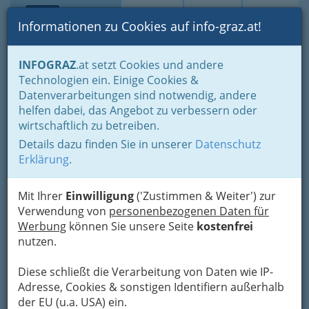
Toggle navi
Suche
Login
Menü
Informationen zu Cookies auf info-graz.at!
Home
Branchen
INFOGRAZ
.at setzt Cookies und andere
Technologien ein. Einige Cookies &
BOB der Baumeister
Nav
Datenverarbeitungen sind notwendig, andere
helfen dabei, das Angebot zu verbessern oder
wirtschaftlich zu betreiben.
Details dazu finden Sie in unserer
Datenschutz
Erklärung
.
Mit Ihrer
Einwilligung
('Zustimmen & Weiter') zur
Verwendung von
personenbezogenen Daten für
Werbung
können Sie unsere Seite
kostenfrei
nutzen.
Diese schließt die Verarbeitung von Daten wie IP-
Adresse, Cookies & sonstigen Identifiern außerhalb
der EU (u.a. USA) ein.