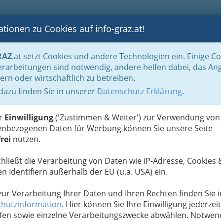
tionen zu Cookies auf info-graz.at!
B
F
G
B
GEN
LOGS
OTOS
ASTRONOMIE
RANCHEN
RAZ
.at setzt Cookies und andere Technologien ein. Einige C
rarbeitungen sind notwendig, andere helfen dabei, das An
ern oder wirtschaftlich zu betreiben.
gratz GesmbH
 dazu finden Sie in unserer
Datenschutz Erklärung
.
D
er
Einwilligung
('Zustimmen & Weiter') zur Verwendung von
enbezogenen Daten für Werbung
können Sie unsere Seite
rei
nutzen.
chließt die Verarbeitung von Daten wie IP-Adresse, Cookies 
n Identifiern außerhalb der EU (u.a. USA) ein.
 zur Verarbeitung Ihrer Daten und Ihren Rechten finden Sie i
hutzinformation
. Hier können Sie Ihre Einwilligung jederzeit
fen sowie einzelne Verarbeitungszwecke abwählen. Notwen