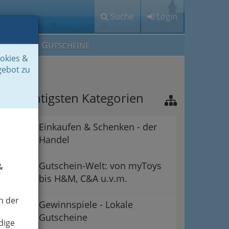
Suche
Login
M
G
EIN IG
UTSCHEINE
ookies &
gebot zu
ie wichtigsten Kategorien
Einkaufen & Schenken - der
Handel
Gutschein-Welt: von myToys
&
bis H&M, C&A u.v.m.
n der
Gewinnspiele - Lokale
Gutscheine
dige