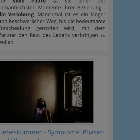
Für
viele Paare
ist sie einer der
romantischsten Momente ihrer Beziehung -
die Verlobung
. Manchmal ist es ein langer
und beschwerlicher Weg, bis die bedeutsame
Entscheidung getroffen wird, mit dem
Partner den Rest des Lebens verbringen zu
wollen.
Liebeskummer – Symptome, Phasen