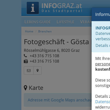
Informa
L
L
V
EBENS-GUIDE
IFESTYLE
ERANSTALTUN
INFOG
Home
Branchen
Datenve
verbess
Fotogeschäft - Gösta Pon
Details
Rösselmühlgasse 6, 8020 Graz
+43 316 715 108
Mit Ihr
+43 316 715 108
person
kostenf
Diese s
sonstige
Karte
Details
Adresse mit Google Maps anschauen
Datensc
widerru