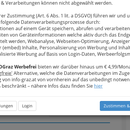
 & Verarbeitungen können nicht abgewählt werden.
rer Zustimmung (Art. 6 Abs. 1 lit. a DSGVO) führen wir und 
u bewahren
, verwenden wir an dieser Stelle zur
 folgende Datenverarbeitungsprozesse durch:
Formular. Ihre Nachricht wird nach dem Absenden
tionen auf einem Gerät speichern, abrufen und verarbeiten
 Pongratz GesmbH weitergeleitet.
iten von Geräteinformationen welche aktiv durch das Endg
telt werden, Webanalyse, Webseiten-Optimierung, Anzeige
Meine Nachricht
r (embed) Inhalte, Personalisierung von Werbung und Inhal
lisierte Werbung auf Basis von Login-Daten, Werbeerfolg
OGraz Werbefrei
bieten wir darüber hinaus um € 4,99/Mona
gfreie'
Alternative, welche die Datenverarbeitungen im Zuge
 von info-graz.at von vornherein auf das unbedingt notwen
beschränkt – nähere Infos dazu finden Sie
hier
llungen
Login
Zustimmen &
Meine Nachricht senden