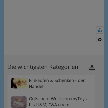
Nav
Nac
Die wichtigsten Kategorien
Einkaufen & Schenken - der
Handel
Gutschein-Welt: von myToys
bis H&M, C&A u.v.m.