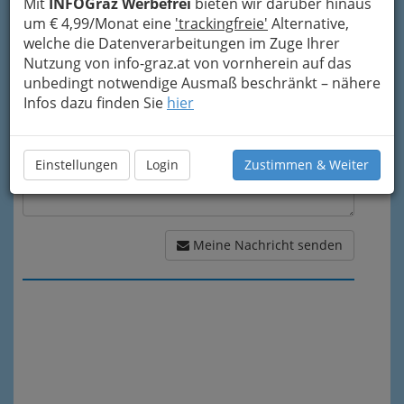
Mit
INFOGraz Werbefrei
bieten wir darüber hinaus
um € 4,99/Monat eine
'trackingfreie'
Alternative,
Meine Nachricht
welche die Datenverarbeitungen im Zuge Ihrer
Nutzung von info-graz.at von vornherein auf das
unbedingt notwendige Ausmaß beschränkt – nähere
Infos dazu finden Sie
hier
Einstellungen
Login
Zustimmen & Weiter
Meine Nachricht senden