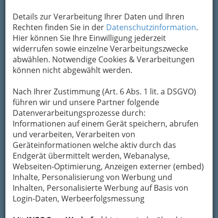
Details zur Verarbeitung Ihrer Daten und Ihren
Kontaktaufnahme
Rechten finden Sie in der
Datenschutzinformation
.
Hier können Sie Ihre Einwilligung jederzeit
Um die Info-Graz Firmen
vor Spam-Mails zu
widerrufen sowie einzelne Verarbeitungszwecke
bewahren
, verwenden wir an dieser Stelle zur
abwählen. Notwendige Cookies & Verarbeitungen
Übermittlung Ihrer Nachricht ein sicheres
können nicht abgewählt werden.
Formular. Ihre Nachricht wird nach dem
Absenden umgehend per Mail an das
Nach Ihrer Zustimmung (Art. 6 Abs. 1 lit. a DSGVO)
Unternehmen Steiermärkische Blinden- und
führen wir und unsere Partner folgende
Sehbehindertenverband weitergeleitet.
Datenverarbeitungsprozesse durch:
Informationen auf einem Gerät speichern, abrufen
Mein Name
und verarbeiten, Verarbeiten von
Geräteinformationen welche aktiv durch das
Endgerät übermittelt werden, Webanalyse,
Meine Email Adresse
Webseiten-Optimierung, Anzeigen externer (embed)
Inhalte, Personalisierung von Werbung und
Inhalten, Personalisierte Werbung auf Basis von
Mein Betreff
Login-Daten, Werbeerfolgsmessung