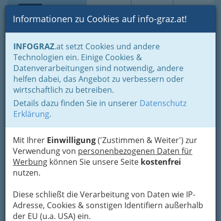
Toggle navi
Suche
Login
Menü
Informationen zu Cookies auf info-graz.at!
Home
Branchen
INFOGRAZ
.at setzt Cookies und andere
Technologien ein. Einige Cookies &
Steiermärkische Blinden-
Datenverarbeitungen sind notwendig, andere
und
helfen dabei, das Angebot zu verbessern oder
Sehbehindertenverband
wirtschaftlich zu betreiben.
Details dazu finden Sie in unserer
Datenschutz
Augasse 132, 8051 Graz
Erklärung
.
+43 316 682 240
+43 316 682 240-10
Mit Ihrer
Einwilligung
('Zustimmen & Weiter') zur
Verwendung von
personenbezogenen Daten für
Werbung
können Sie unsere Seite
kostenfrei
nutzen.
Karte
Diese schließt die Verarbeitung von Daten wie IP-
Adresse, Cookies & sonstigen Identifiern außerhalb
Adresse mit Google Maps anschauen
der EU (u.a. USA) ein.