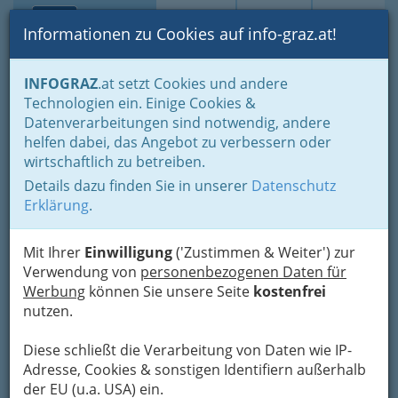
Toggle navi
Suche
Login
Menü
Informationen zu Cookies auf info-graz.at!
Home
Branchen
INFOGRAZ
.at setzt Cookies und andere
Technologien ein. Einige Cookies &
Heigl Franz Univ Prof Dipl-
Datenverarbeitungen sind notwendig, andere
Ing Dr
helfen dabei, das Angebot zu verbessern oder
wirtschaftlich zu betreiben.
Hugo-Wolf-Gasse 7, 8010 Graz
Details dazu finden Sie in unserer
Datenschutz
+43 316 321 481 - 0
Erklärung
.
+43 316 321 481 - 15
Mit Ihrer
Einwilligung
('Zustimmen & Weiter') zur
Verwendung von
personenbezogenen Daten für
Werbung
können Sie unsere Seite
kostenfrei
Karte
nutzen.
Diese schließt die Verarbeitung von Daten wie IP-
Adresse mit Google Maps anschauen
Adresse, Cookies & sonstigen Identifiern außerhalb
der EU (u.a. USA) ein.