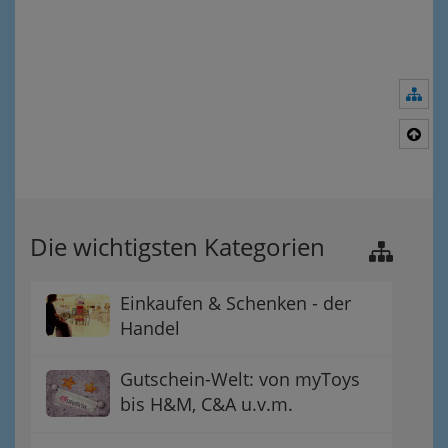
Nav
Nac
Die wichtigsten Kategorien
Einkaufen & Schenken - der
Handel
Gutschein-Welt: von myToys
bis H&M, C&A u.v.m.