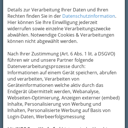
Kontaktaufnahme
Details zur Verarbeitung Ihrer Daten und Ihren
Rechten finden Sie in der
Datenschutzinformation
.
Um die Info-Graz Firmen
vor Spam-Mails zu
Hier können Sie Ihre Einwilligung jederzeit
bewahren
, verwenden wir an dieser Stelle zur
widerrufen sowie einzelne Verarbeitungszwecke
Übermittlung Ihrer Nachricht ein sicheres
abwählen. Notwendige Cookies & Verarbeitungen
Formular. Ihre Nachricht wird nach dem
können nicht abgewählt werden.
Absenden umgehend per Mail an das
Unternehmen Heigl Franz, o. Univ.-Prof. Dipl.-
Nach Ihrer Zustimmung (Art. 6 Abs. 1 lit. a DSGVO)
Ing. Dr.techn. weitergeleitet.
führen wir und unsere Partner folgende
Mein Name
Datenverarbeitungsprozesse durch:
Informationen auf einem Gerät speichern, abrufen
und verarbeiten, Verarbeiten von
Geräteinformationen welche aktiv durch das
Meine Email Adresse
Endgerät übermittelt werden, Webanalyse,
Webseiten-Optimierung, Anzeigen externer (embed)
Inhalte, Personalisierung von Werbung und
Mein Betreff
Inhalten, Personalisierte Werbung auf Basis von
Login-Daten, Werbeerfolgsmessung