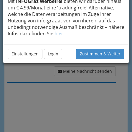
Mit
INFOGraz Werbefrei
bieten wir darüber hinaus
Meine Nachricht
um € 4,99/Monat eine
'trackingfreie'
Alternative,
welche die Datenverarbeitungen im Zuge Ihrer
Nutzung von info-graz.at von vornherein auf das
unbedingt notwendige Ausmaß beschränkt – nähere
Infos dazu finden Sie
hier
Einstellungen
Login
Zustimmen & Weiter
Meine Nachricht senden