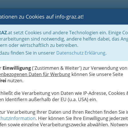
tionen zu Cookies auf info-graz.at!
B
F
G
B
GEN
LOGS
OTOS
ASTRONOMIE
RANCHEN
RAZ
.at setzt Cookies und andere Technologien ein. Einige C
rarbeitungen sind notwendig, andere helfen dabei, das An
ern oder wirtschaftlich zu betreiben.
 dazu finden Sie in unserer
Datenschutz Erklärung
.
D
er
Einwilligung
('Zustimmen & Weiter') zur Verwendung von
enbezogenen Daten für Werbung
können Sie unsere Seite
rei
nutzen.
chließt die Verarbeitung von Daten wie IP-Adresse, Cookies 
n Identifiern außerhalb der EU (u.a. USA) ein.
 zur Verarbeitung Ihrer Daten und Ihren Rechten finden Sie i
hutzinformation
. Hier können Sie Ihre Einwilligung jederzeit
fen sowie einzelne Verarbeitungszwecke abwählen. Notwen