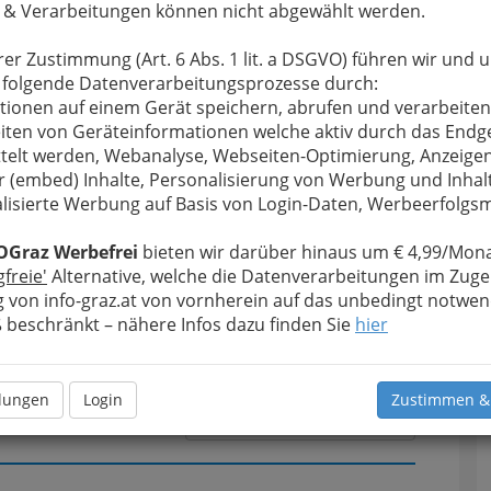
 & Verarbeitungen können nicht abgewählt werden.
rer Zustimmung (Art. 6 Abs. 1 lit. a DSGVO) führen wir und 
u bewahren
, verwenden wir an dieser Stelle zur
 folgende Datenverarbeitungsprozesse durch:
Formular. Ihre Nachricht wird nach dem Absenden
tionen auf einem Gerät speichern, abrufen und verarbeiten
ut Trabos weitergeleitet.
iten von Geräteinformationen welche aktiv durch das Endg
telt werden, Webanalyse, Webseiten-Optimierung, Anzeige
Meine Nachricht
r (embed) Inhalte, Personalisierung von Werbung und Inhal
lisierte Werbung auf Basis von Login-Daten, Werbeerfolg
OGraz Werbefrei
bieten wir darüber hinaus um € 4,99/Mona
gfreie'
Alternative, welche die Datenverarbeitungen im Zuge
 von info-graz.at von vornherein auf das unbedingt notwen
beschränkt – nähere Infos dazu finden Sie
hier
llungen
Login
Zustimmen &
Meine Nachricht senden