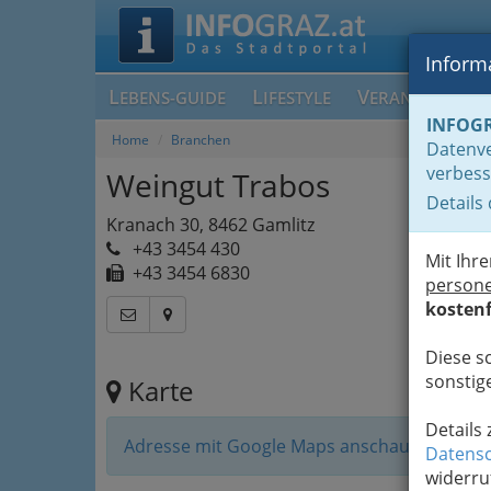
Informa
L
L
V
EBENS-GUIDE
IFESTYLE
ERANSTALTUN
INFOG
Home
Branchen
Datenve
verbess
Weingut Trabos
Details
Kranach 30, 8462 Gamlitz
+43 3454 430
Mit Ihr
+43 3454 6830
person
kostenf
Diese s
sonstige
Karte
Details
Adresse mit Google Maps anschauen
Datensc
widerru