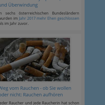
und Überwindung
In sechs österreichischen Bundesländern
wurden im
Jahr 2017 mehr Ehen geschlossen
als im Jahr zuvor.
Weg vom Rauchen - ob Sie wollen
oder nicht: Rauchen aufhören
Jeder Raucher und jede Raucherin hat schon