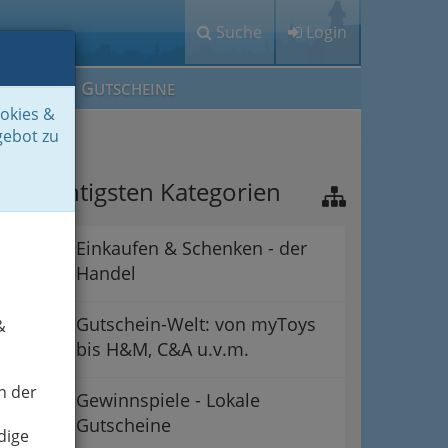
Suche
Login
M
G
EIN IG
UTSCHEINE
ookies &
gebot zu
ie wichtigsten Kategorien
Einkaufen & Schenken - der
Handel
Gutschein-Welt: von myToys
&
bis H&M, C&A u.v.m.
n der
Gewinnspiele - Lokale
Gutscheine
dige