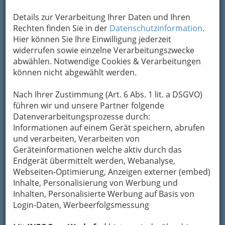
Um die Info-Graz Firmen
vor Spam-Mails zu
Details zur Verarbeitung Ihrer Daten und Ihren
bewahren
, verwenden wir an dieser Stelle zur
Rechten finden Sie in der
Datenschutzinformation
.
Übermittlung Ihrer Nachricht ein sicheres
Hier können Sie Ihre Einwilligung jederzeit
Formular. Ihre Nachricht wird nach dem
widerrufen sowie einzelne Verarbeitungszwecke
Absenden umgehend per Mail an das
abwählen. Notwendige Cookies & Verarbeitungen
Unternehmen Astrid Pinter - Ägyptischer Tanz &
können nicht abgewählt werden.
Tanztherapie weitergeleitet.
Nach Ihrer Zustimmung (Art. 6 Abs. 1 lit. a DSGVO)
Mein Name
führen wir und unsere Partner folgende
Datenverarbeitungsprozesse durch:
Informationen auf einem Gerät speichern, abrufen
Meine Email Adresse
und verarbeiten, Verarbeiten von
Geräteinformationen welche aktiv durch das
Endgerät übermittelt werden, Webanalyse,
Webseiten-Optimierung, Anzeigen externer (embed)
Mein Betreff
Inhalte, Personalisierung von Werbung und
Inhalten, Personalisierte Werbung auf Basis von
Login-Daten, Werbeerfolgsmessung
Meine Nachricht