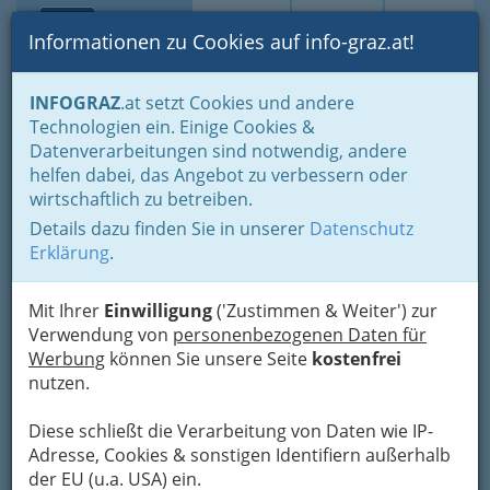
Toggle navi
Suche
Login
Menü
Informationen zu Cookies auf info-graz.at!
Home
Branchen
INFOGRAZ
.at setzt Cookies und andere
Technologien ein. Einige Cookies &
Astrid Pinter
Datenverarbeitungen sind notwendig, andere
helfen dabei, das Angebot zu verbessern oder
Spielfeld 249, 8471 Spielfeld
wirtschaftlich zu betreiben.
0650 / 602 5 602
+43 650 602 56 02
Details dazu finden Sie in unserer
Datenschutz
Erklärung
.
Mit Ihrer
Einwilligung
('Zustimmen & Weiter') zur
Verwendung von
personenbezogenen Daten für
Karte
Werbung
können Sie unsere Seite
kostenfrei
nutzen.
Adresse mit Google Maps anschauen
Diese schließt die Verarbeitung von Daten wie IP-
Adresse, Cookies & sonstigen Identifiern außerhalb
der EU (u.a. USA) ein.
Kontaktaufnahme