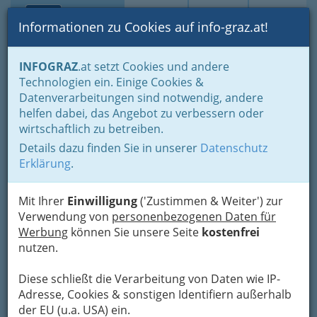
Toggle navi
Suche
Login
Menü
Informationen zu Cookies auf info-graz.at!
Home
Branchen
INFOGRAZ
.at setzt Cookies und andere
Technologien ein. Einige Cookies &
NRG Gestetner Austria
Datenverarbeitungen sind notwendig, andere
Ges.m.b.H.
helfen dabei, das Angebot zu verbessern oder
wirtschaftlich zu betreiben.
Puntigamer Straße 127, 8055 Graz-Puntigam
Details dazu finden Sie in unserer
Datenschutz
+43 316 286 545
Erklärung
.
+43 316 286 545-40
Mit Ihrer
Einwilligung
('Zustimmen & Weiter') zur
Verwendung von
personenbezogenen Daten für
Werbung
können Sie unsere Seite
kostenfrei
Karte
nutzen.
Diese schließt die Verarbeitung von Daten wie IP-
Adresse mit Google Maps anschauen
Adresse, Cookies & sonstigen Identifiern außerhalb
der EU (u.a. USA) ein.