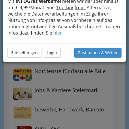
Mit
INFOGraz Werbefrei
bieten wir darüber hinaus
Einkaufen & Schenken - der
um € 4,99/Monat eine
'trackingfreie'
Alternative,
Handel
welche die Datenverarbeitungen im Zuge Ihrer
Nutzung von info-graz.at von vornherein auf das
unbedingt notwendige Ausmaß beschränkt – nähere
Gutschein-Welt: von myToys
Infos dazu finden Sie
hier
bis H&M, C&A u.v.m.
Gewinnspiele - Lokale
Einstellungen
Login
Zustimmen & Weiter
Gutscheine
Notdienste für (fast) alle Fälle
Jobs & Karriere Steiermark
Gewerbe, Handwerk, Banken
Auto - KFZ