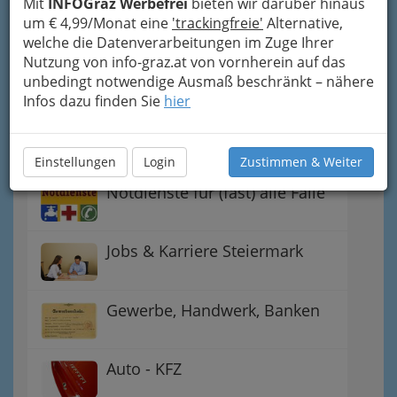
Mit
INFOGraz Werbefrei
bieten wir darüber hinaus
Handel
um € 4,99/Monat eine
'trackingfreie'
Alternative,
welche die Datenverarbeitungen im Zuge Ihrer
Gutschein-Welt: von myToys
Nutzung von info-graz.at von vornherein auf das
bis H&M, C&A u.v.m.
unbedingt notwendige Ausmaß beschränkt – nähere
Infos dazu finden Sie
hier
Gewinnspiele - Lokale
Gutscheine
Einstellungen
Login
Zustimmen & Weiter
Notdienste für (fast) alle Fälle
Jobs & Karriere Steiermark
Gewerbe, Handwerk, Banken
Auto - KFZ