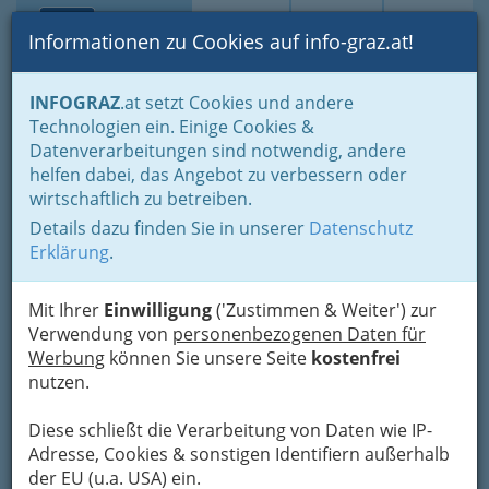
Toggle navi
Suche
Login
Menü
Informationen zu Cookies auf info-graz.at!
Home
Branchen
INFOGRAZ
.at setzt Cookies und andere
Technologien ein. Einige Cookies &
Gerhard Franz Prix
Datenverarbeitungen sind notwendig, andere
helfen dabei, das Angebot zu verbessern oder
Weinitzenstraße 32, 8045 Graz-Andritz
wirtschaftlich zu betreiben.
+43 316 692 512 - 0
+43 316 692 512 - 4
Details dazu finden Sie in unserer
Datenschutz
Erklärung
.
Mit Ihrer
Einwilligung
('Zustimmen & Weiter') zur
Verwendung von
personenbezogenen Daten für
Karte
Werbung
können Sie unsere Seite
kostenfrei
nutzen.
Adresse mit Google Maps anschauen
Diese schließt die Verarbeitung von Daten wie IP-
Adresse, Cookies & sonstigen Identifiern außerhalb
der EU (u.a. USA) ein.