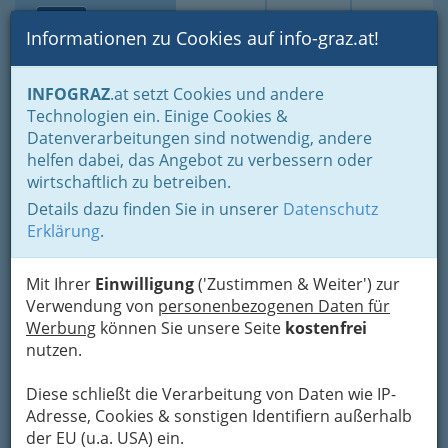
Toggle navi
Suche
Login
Menü
Informationen zu Cookies auf info-graz.at!
Home
Branchen
INFOGRAZ
.at setzt Cookies und andere
Technologien ein. Einige Cookies &
Diesel Gesellschaft m.b.H.
Datenverarbeitungen sind notwendig, andere
helfen dabei, das Angebot zu verbessern oder
Peter-Rosegger-Straße 26, 8053 Graz-Neuhart
wirtschaftlich zu betreiben.
+43 316 829 028
+43 316 829 028 - 76
Details dazu finden Sie in unserer
Datenschutz
Erklärung
.
Mit Ihrer
Einwilligung
('Zustimmen & Weiter') zur
Verwendung von
personenbezogenen Daten für
Karte
Werbung
können Sie unsere Seite
kostenfrei
nutzen.
Adresse mit Google Maps anschauen
Diese schließt die Verarbeitung von Daten wie IP-
Adresse, Cookies & sonstigen Identifiern außerhalb
der EU (u.a. USA) ein.
Kontaktaufnahme