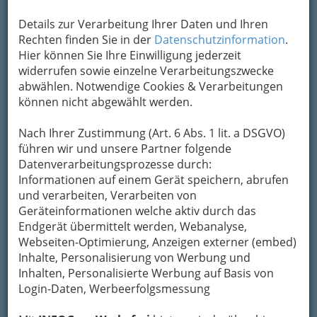
Um die Info-Graz Firmen
vor Spam-Mails zu
Details zur Verarbeitung Ihrer Daten und Ihren
bewahren
, verwenden wir an dieser Stelle zur
Rechten finden Sie in der
Datenschutzinformation
.
Übermittlung Ihrer Nachricht ein sicheres
Hier können Sie Ihre Einwilligung jederzeit
Formular. Ihre Nachricht wird nach dem
widerrufen sowie einzelne Verarbeitungszwecke
Absenden umgehend per Mail an das
abwählen. Notwendige Cookies & Verarbeitungen
Unternehmen Diesel Gesellschaft m.b.H.
können nicht abgewählt werden.
weitergeleitet.
Nach Ihrer Zustimmung (Art. 6 Abs. 1 lit. a DSGVO)
Mein Name
führen wir und unsere Partner folgende
Datenverarbeitungsprozesse durch:
Informationen auf einem Gerät speichern, abrufen
Meine Email Adresse
und verarbeiten, Verarbeiten von
Geräteinformationen welche aktiv durch das
Endgerät übermittelt werden, Webanalyse,
Webseiten-Optimierung, Anzeigen externer (embed)
Mein Betreff
Inhalte, Personalisierung von Werbung und
Inhalten, Personalisierte Werbung auf Basis von
Login-Daten, Werbeerfolgsmessung
Meine Nachricht