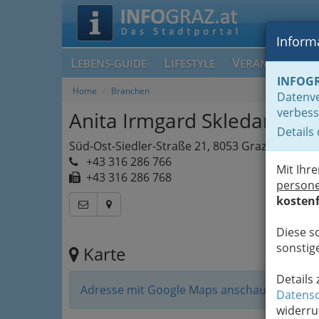
Informa
L
L
V
EBENS-GUIDE
IFESTYLE
ERANSTALTUN
INFOG
Home
Branchen
Datenve
verbess
Anita Irmgard Skledar
Details
Süd-Ost-Siedler-Straße 21, 8053 Graz-Neuhart
+43 316 286 766
Mit Ihr
+43 316 286 768
person
kostenf
Diese s
sonstige
Karte
Details
Adresse mit Google Maps anschauen
Datensc
widerru