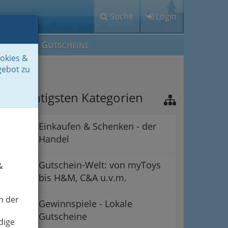
Suche
Login
M
G
EIN IG
UTSCHEINE
ookies &
gebot zu
ie wichtigsten Kategorien
Einkaufen & Schenken - der
Handel
Gutschein-Welt: von myToys
&
bis H&M, C&A u.v.m.
n der
Gewinnspiele - Lokale
Gutscheine
dige