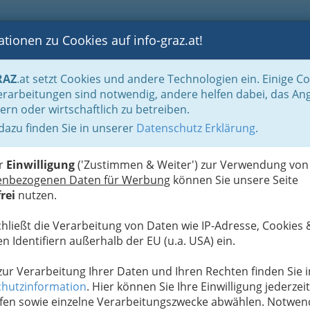
tionen zu Cookies auf info-graz.at!
B
F
G
B
GEN
LOGS
OTOS
ASTRONOMIE
RANCHEN
RAZ
.at setzt Cookies und andere Technologien ein. Einige C
rarbeitungen sind notwendig, andere helfen dabei, das An
ern oder wirtschaftlich zu betreiben.
 dazu finden Sie in unserer
Datenschutz Erklärung
.
D
er
Einwilligung
('Zustimmen & Weiter') zur Verwendung von
enbezogenen Daten für Werbung
können Sie unsere Seite
rei
nutzen.
chließt die Verarbeitung von Daten wie IP-Adresse, Cookies 
n Identifiern außerhalb der EU (u.a. USA) ein.
 zur Verarbeitung Ihrer Daten und Ihren Rechten finden Sie i
hutzinformation
. Hier können Sie Ihre Einwilligung jederzeit
fen sowie einzelne Verarbeitungszwecke abwählen. Notwen