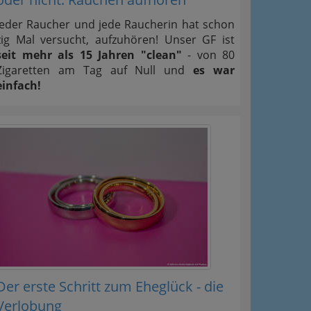
Jeder Raucher und jede Raucherin hat schon
zig Mal versucht, aufzuhören! Unser GF ist
seit mehr als 15 Jahren "clean"
- von 80
Zigaretten am Tag auf Null und
es war
einfach!
Der erste Schritt zum Eheglück - die
Verlobung