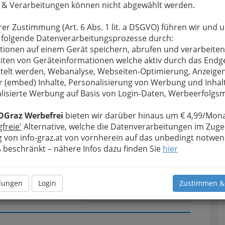
 & Verarbeitungen können nicht abgewählt werden.
rer Zustimmung (Art. 6 Abs. 1 lit. a DSGVO) führen wir und 
u bewahren
, verwenden wir an dieser Stelle zur
 folgende Datenverarbeitungsprozesse durch:
Formular. Ihre Nachricht wird nach dem Absenden
tionen auf einem Gerät speichern, abrufen und verarbeiten
Irmgard Skledar weitergeleitet.
iten von Geräteinformationen welche aktiv durch das Endg
telt werden, Webanalyse, Webseiten-Optimierung, Anzeige
Meine Nachricht
r (embed) Inhalte, Personalisierung von Werbung und Inhal
lisierte Werbung auf Basis von Login-Daten, Werbeerfolg
OGraz Werbefrei
bieten wir darüber hinaus um € 4,99/Mona
gfreie'
Alternative, welche die Datenverarbeitungen im Zuge
 von info-graz.at von vornherein auf das unbedingt notwen
beschränkt – nähere Infos dazu finden Sie
hier
llungen
Login
Zustimmen &
Meine Nachricht senden