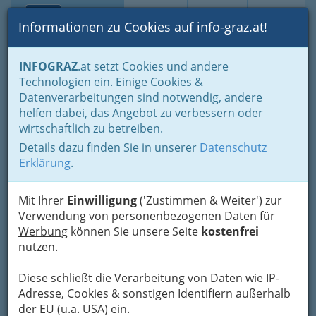
Toggle navi
Suche
Login
Menü
Informationen zu Cookies auf info-graz.at!
Home
Branchen
INFOGRAZ
.at setzt Cookies und andere
Technologien ein. Einige Cookies &
Mr. Dr. Herbert Apfaltrer -
Nav
Datenverarbeitungen sind notwendig, andere
Raucherentwöhnung,
helfen dabei, das Angebot zu verbessern oder
Ernährungsberatung,
wirtschaftlich zu betreiben.
Details dazu finden Sie in unserer
Datenschutz
Allgemeinmedizin
Erklärung
.
Wiener Straße 219, 8051 Graz-Gösting
+43 316 681 147
Mit Ihrer
Einwilligung
('Zustimmen & Weiter') zur
+43 316 681 1474
Verwendung von
personenbezogenen Daten für
+43 676 721 2502
Werbung
können Sie unsere Seite
kostenfrei
nutzen.
Diese schließt die Verarbeitung von Daten wie IP-
Adresse, Cookies & sonstigen Identifiern außerhalb
Karte
der EU (u.a. USA) ein.