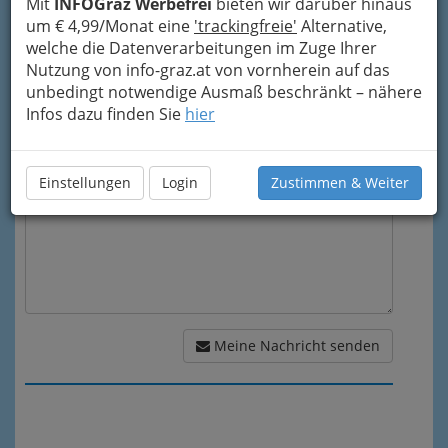
Mit
INFOGraz Werbefrei
bieten wir darüber hinaus
um € 4,99/Monat eine
'trackingfreie'
Alternative,
Mein Betreff
welche die Datenverarbeitungen im Zuge Ihrer
Nutzung von info-graz.at von vornherein auf das
unbedingt notwendige Ausmaß beschränkt – nähere
Meine Nachricht
Infos dazu finden Sie
hier
Einstellungen
Login
Zustimmen & Weiter
Meine Nachricht senden