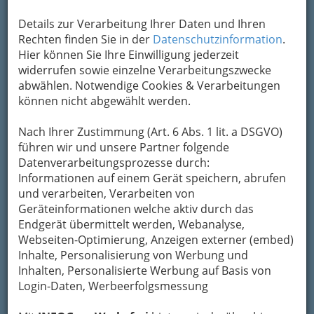
Adresse mit Google Maps anschauen
Details zur Verarbeitung Ihrer Daten und Ihren
Rechten finden Sie in der
Datenschutzinformation
.
Hier können Sie Ihre Einwilligung jederzeit
widerrufen sowie einzelne Verarbeitungszwecke
Kontaktaufnahme
abwählen. Notwendige Cookies & Verarbeitungen
Um die Info-Graz Firmen
können nicht abgewählt werden.
vor Spam-Mails zu
bewahren
, verwenden wir an dieser Stelle zur
Übermittlung Ihrer Nachricht ein sicheres
Nach Ihrer Zustimmung (Art. 6 Abs. 1 lit. a DSGVO)
Formular. Ihre Nachricht wird nach dem
führen wir und unsere Partner folgende
Absenden umgehend per Mail an das
Datenverarbeitungsprozesse durch:
Unternehmen Mr. Dr. Herbert Apfaltrer -
Informationen auf einem Gerät speichern, abrufen
Raucherentwöhnung, Ernährungsberatung,
und verarbeiten, Verarbeiten von
Allgemeinmedizin weitergeleitet.
Geräteinformationen welche aktiv durch das
Endgerät übermittelt werden, Webanalyse,
Mein Name
Webseiten-Optimierung, Anzeigen externer (embed)
Inhalte, Personalisierung von Werbung und
Inhalten, Personalisierte Werbung auf Basis von
Meine Email Adresse
Login-Daten, Werbeerfolgsmessung