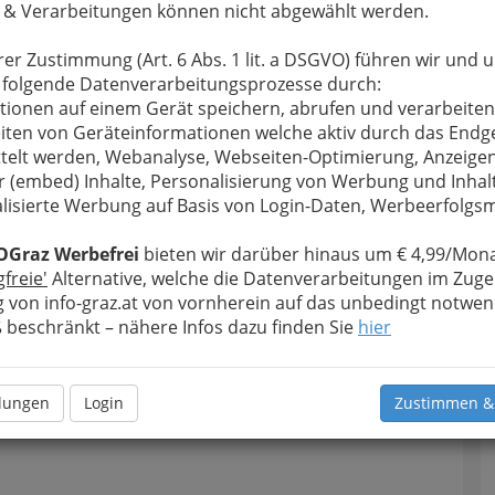
 & Verarbeitungen können nicht abgewählt werden.
u bewahren
, verwenden wir an dieser Stelle zur
rer Zustimmung (Art. 6 Abs. 1 lit. a DSGVO) führen wir und 
Formular. Ihre Nachricht wird nach dem Absenden
 folgende Datenverarbeitungsprozesse durch:
brunner GmbH weitergeleitet.
tionen auf einem Gerät speichern, abrufen und verarbeiten
Meine Nachricht
iten von Geräteinformationen welche aktiv durch das Endg
telt werden, Webanalyse, Webseiten-Optimierung, Anzeige
r (embed) Inhalte, Personalisierung von Werbung und Inhal
lisierte Werbung auf Basis von Login-Daten, Werbeerfolg
OGraz Werbefrei
bieten wir darüber hinaus um € 4,99/Mona
gfreie'
Alternative, welche die Datenverarbeitungen im Zuge
 von info-graz.at von vornherein auf das unbedingt notwen
beschränkt – nähere Infos dazu finden Sie
hier
Meine Nachricht senden
llungen
Login
Zustimmen &