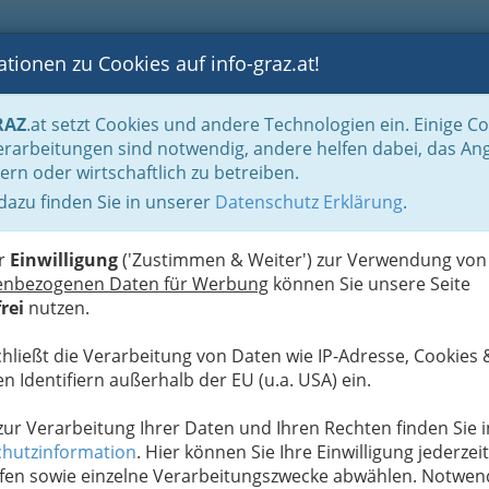
tionen zu Cookies auf info-graz.at!
B
F
G
B
GEN
LOGS
OTOS
ASTRONOMIE
RANCHEN
RAZ
.at setzt Cookies und andere Technologien ein. Einige C
rarbeitungen sind notwendig, andere helfen dabei, das An
ern oder wirtschaftlich zu betreiben.
 dazu finden Sie in unserer
Datenschutz Erklärung
.
D
er
Einwilligung
('Zustimmen & Weiter') zur Verwendung von
enbezogenen Daten für Werbung
können Sie unsere Seite
rei
nutzen.
chließt die Verarbeitung von Daten wie IP-Adresse, Cookies 
n Identifiern außerhalb der EU (u.a. USA) ein.
 zur Verarbeitung Ihrer Daten und Ihren Rechten finden Sie i
hutzinformation
. Hier können Sie Ihre Einwilligung jederzeit
fen sowie einzelne Verarbeitungszwecke abwählen. Notwen