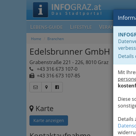
Informa
L
L
V
EBENS-GUIDE
IFESTYLE
ERANSTALTUN
INFOG
Home
Branchen
Datenve
verbess
Edelsbrunner GmbH
Details
Grabenstraße 221 - 226, 8010 Graz
+43 316 673 107-0
Mit Ihr
+43 316 673 107-85
person
kostenf
Diese s
sonstige
Karte
Details
Karte anzeigen
Datensc
widerru
Kontaktaufnahme