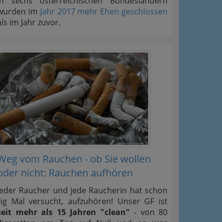
In sechs österreichischen Bundesländern
wurden im
Jahr 2017 mehr Ehen geschlossen
als im Jahr zuvor.
Weg vom Rauchen - ob Sie wollen
oder nicht: Rauchen aufhören
Jeder Raucher und jede Raucherin hat schon
zig Mal versucht, aufzuhören! Unser GF ist
seit mehr als 15 Jahren "clean"
- von 80