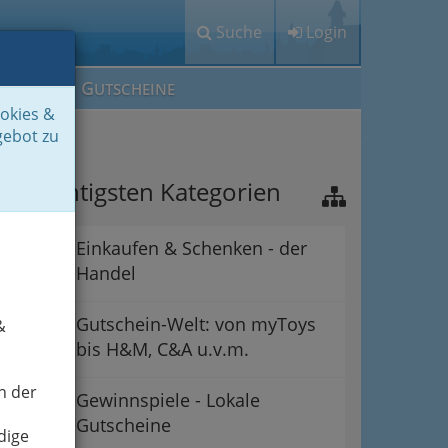
Suche
Login
M
G
EIN IG
UTSCHEINE
ookies &
gebot zu
ie wichtigsten Kategorien
Einkaufen & Schenken - der
Handel
Gutschein-Welt: von myToys
&
bis H&M, C&A u.v.m.
n der
Gewinnspiele - Lokale
Gutscheine
dige