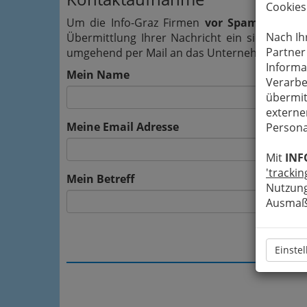
Cookies
Um die Info-Graz Firmen
vor Spam-Mails z
Nach Ih
Übermittlung Ihrer Nachricht ein sicheres 
Partner
umgehend per Mail an das Unternehmen Edels
Informa
Mein Name
Verarbe
übermit
externe
Meine Email Adresse
Persona
Mit
INF
'trackin
Mein Betreff
Nutzung
Ausmaß 
Einste