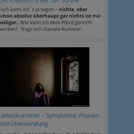
Die Edelsten unter der Sonne
Euch kann ich´s ja sagen –
nichts, aber
schon absolut überhaupt gar nichts ist mir
heiliger..
Wie kann ich dem Pferd gerecht
werden? - fragt sich Daniela Kummer.
Liebeskummer – Symptome, Phasen
und Überwindung