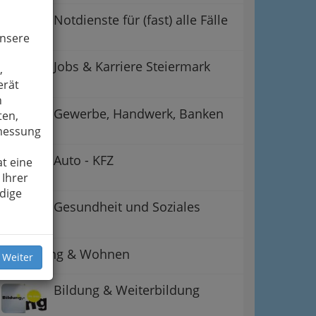
Notdienste für (fast) alle Fälle
unsere
Jobs & Karriere Steiermark
,
erät
n
Gewerbe, Handwerk, Banken
ten,
smessung
Auto - KFZ
t eine
 Ihrer
dige
Gesundheit und Soziales
Betreuung & Wohnen
 Weiter
Bildung & Weiterbildung