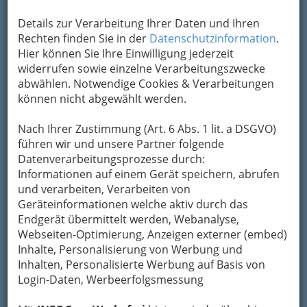
Um die Info-Graz Firmen
vor Spam-Mails zu
bewahren
, verwenden wir an dieser Stelle zur
Details zur Verarbeitung Ihrer Daten und Ihren
Übermittlung Ihrer Nachricht ein sicheres
Rechten finden Sie in der
Datenschutzinformation
.
Formular. Ihre Nachricht wird nach dem
Hier können Sie Ihre Einwilligung jederzeit
Absenden umgehend per Mail an das
widerrufen sowie einzelne Verarbeitungszwecke
Unternehmen Hans Jörg Högl weitergeleitet.
abwählen. Notwendige Cookies & Verarbeitungen
können nicht abgewählt werden.
Mein Name
Nach Ihrer Zustimmung (Art. 6 Abs. 1 lit. a DSGVO)
führen wir und unsere Partner folgende
Meine Email Adresse
Datenverarbeitungsprozesse durch:
Informationen auf einem Gerät speichern, abrufen
und verarbeiten, Verarbeiten von
Geräteinformationen welche aktiv durch das
Mein Betreff
Endgerät übermittelt werden, Webanalyse,
Webseiten-Optimierung, Anzeigen externer (embed)
Inhalte, Personalisierung von Werbung und
Meine Nachricht
Inhalten, Personalisierte Werbung auf Basis von
Login-Daten, Werbeerfolgsmessung