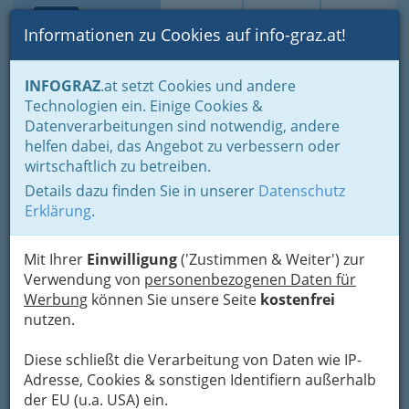
Toggle navi
Suche
Login
Menü
Informationen zu Cookies auf info-graz.at!
Home
Branchen
INFOGRAZ
.at setzt Cookies und andere
Technologien ein. Einige Cookies &
Hans Jörg Högl
Datenverarbeitungen sind notwendig, andere
helfen dabei, das Angebot zu verbessern oder
Lindenstraße 13, 8472 Vogau
wirtschaftlich zu betreiben.
+43 664 8208 989
Details dazu finden Sie in unserer
Datenschutz
Erklärung
.
Mit Ihrer
Einwilligung
('Zustimmen & Weiter') zur
Karte
Verwendung von
personenbezogenen Daten für
Werbung
können Sie unsere Seite
kostenfrei
Adresse mit Google Maps anschauen
nutzen.
Diese schließt die Verarbeitung von Daten wie IP-
Adresse, Cookies & sonstigen Identifiern außerhalb
Kontaktaufnahme
der EU (u.a. USA) ein.