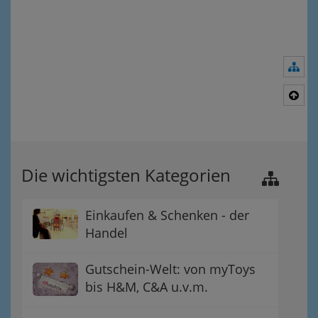
Nav
Nac
Die wichtigsten Kategorien
Einkaufen & Schenken - der
Handel
Gutschein-Welt: von myToys
bis H&M, C&A u.v.m.