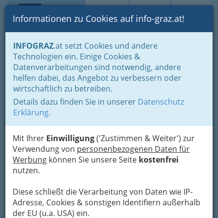
Toggle navi
Suche
Login
Menü
Informationen zu Cookies auf info-graz.at!
Home
Branchen
INFOGRAZ
.at setzt Cookies und andere
Technologien ein. Einige Cookies &
Autohaus Ing. Günter Hadl
Datenverarbeitungen sind notwendig, andere
GmbH
helfen dabei, das Angebot zu verbessern oder
wirtschaftlich zu betreiben.
Ragnitztalweg 70, 8047 Graz-Ragnitz
Details dazu finden Sie in unserer
Datenschutz
+43 316 301 119
Erklärung
.
+43 316 3011 1910
Mit Ihrer
Einwilligung
('Zustimmen & Weiter') zur
Verwendung von
personenbezogenen Daten für
Werbung
können Sie unsere Seite
kostenfrei
Karte
nutzen.
Diese schließt die Verarbeitung von Daten wie IP-
Adresse mit Google Maps anschauen
Adresse, Cookies & sonstigen Identifiern außerhalb
der EU (u.a. USA) ein.