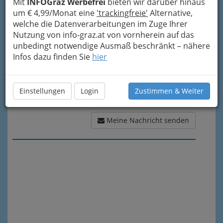
Mit
INFOGraz Werbefrei
bieten wir darüber hinaus
Meine Nachricht
um € 4,99/Monat eine
'trackingfreie'
Alternative,
welche die Datenverarbeitungen im Zuge Ihrer
Nutzung von info-graz.at von vornherein auf das
unbedingt notwendige Ausmaß beschränkt – nähere
Infos dazu finden Sie
hier
Einstellungen
Login
Zustimmen & Weiter
Meine Nachricht senden