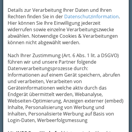
Kontaktaufnahme
Details zur Verarbeitung Ihrer Daten und Ihren
Rechten finden Sie in der
Datenschutzinformation
.
Um die Info-Graz Firmen
vor Spam-Mails zu
Hier können Sie Ihre Einwilligung jederzeit
bewahren
, verwenden wir an dieser Stelle zur
widerrufen sowie einzelne Verarbeitungszwecke
Übermittlung Ihrer Nachricht ein sicheres
abwählen. Notwendige Cookies & Verarbeitungen
Formular. Ihre Nachricht wird nach dem
können nicht abgewählt werden.
Absenden umgehend per Mail an das
Unternehmen Autohaus Ing. Günter Hadl GmbH
Nach Ihrer Zustimmung (Art. 6 Abs. 1 lit. a DSGVO)
weitergeleitet.
führen wir und unsere Partner folgende
Mein Name
Datenverarbeitungsprozesse durch:
Informationen auf einem Gerät speichern, abrufen
und verarbeiten, Verarbeiten von
Geräteinformationen welche aktiv durch das
Meine Email Adresse
Endgerät übermittelt werden, Webanalyse,
Webseiten-Optimierung, Anzeigen externer (embed)
Inhalte, Personalisierung von Werbung und
Mein Betreff
Inhalten, Personalisierte Werbung auf Basis von
Login-Daten, Werbeerfolgsmessung