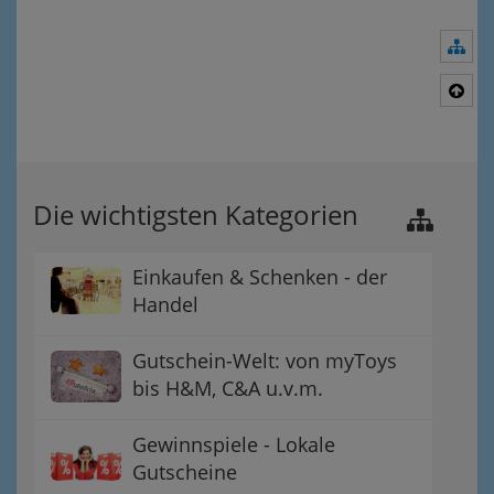
Nav
Nac
Die wichtigsten Kategorien
Einkaufen & Schenken - der
Handel
Gutschein-Welt: von myToys
bis H&M, C&A u.v.m.
Gewinnspiele - Lokale
Gutscheine