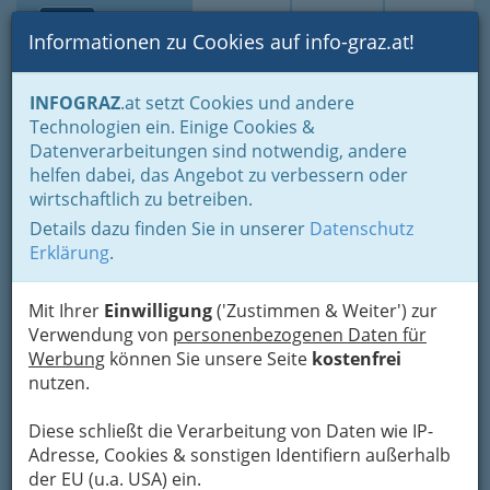
Toggle navi
Suche
Login
Menü
Informationen zu Cookies auf info-graz.at!
Home
Branchen
INFOGRAZ
.at setzt Cookies und andere
Technologien ein. Einige Cookies &
Robert Zöhrer
Datenverarbeitungen sind notwendig, andere
helfen dabei, das Angebot zu verbessern oder
Franckstraße 33, 8010 Graz
wirtschaftlich zu betreiben.
+43 316 674 429
+43 316 675 129
Details dazu finden Sie in unserer
Datenschutz
Erklärung
.
Mit Ihrer
Einwilligung
('Zustimmen & Weiter') zur
Verwendung von
personenbezogenen Daten für
Karte
Werbung
können Sie unsere Seite
kostenfrei
nutzen.
Adresse mit Google Maps anschauen
Diese schließt die Verarbeitung von Daten wie IP-
Adresse, Cookies & sonstigen Identifiern außerhalb
der EU (u.a. USA) ein.
Kontaktaufnahme