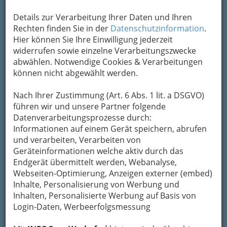
Um die Info-Graz Firmen
vor Spam-Mails zu
Details zur Verarbeitung Ihrer Daten und Ihren
bewahren
, verwenden wir an dieser Stelle zur
Rechten finden Sie in der
Datenschutzinformation
.
Übermittlung Ihrer Nachricht ein sicheres
Hier können Sie Ihre Einwilligung jederzeit
Formular. Ihre Nachricht wird nach dem
widerrufen sowie einzelne Verarbeitungszwecke
Absenden umgehend per Mail an das
abwählen. Notwendige Cookies & Verarbeitungen
Unternehmen Robert Zöhrer weitergeleitet.
können nicht abgewählt werden.
Mein Name
Nach Ihrer Zustimmung (Art. 6 Abs. 1 lit. a DSGVO)
führen wir und unsere Partner folgende
Datenverarbeitungsprozesse durch:
Meine Email Adresse
Informationen auf einem Gerät speichern, abrufen
und verarbeiten, Verarbeiten von
Geräteinformationen welche aktiv durch das
Endgerät übermittelt werden, Webanalyse,
Mein Betreff
Webseiten-Optimierung, Anzeigen externer (embed)
Inhalte, Personalisierung von Werbung und
Inhalten, Personalisierte Werbung auf Basis von
Meine Nachricht
Login-Daten, Werbeerfolgsmessung