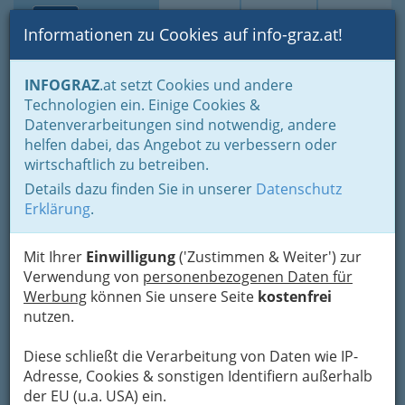
Toggle navi
Suche
Login
Menü
Informationen zu Cookies auf info-graz.at!
Home
Branchen
INFOGRAZ
.at setzt Cookies und andere
Technologien ein. Einige Cookies &
Ing. Ekkehard Fezzi
Datenverarbeitungen sind notwendig, andere
helfen dabei, das Angebot zu verbessern oder
Plüddemanngasse 93, 8010 Graz
wirtschaftlich zu betreiben.
+43 316 423042
+43 316 463677
Details dazu finden Sie in unserer
Datenschutz
Erklärung
.
Mit Ihrer
Einwilligung
('Zustimmen & Weiter') zur
Verwendung von
personenbezogenen Daten für
Karte
Werbung
können Sie unsere Seite
kostenfrei
nutzen.
Adresse mit Google Maps anschauen
Diese schließt die Verarbeitung von Daten wie IP-
Adresse, Cookies & sonstigen Identifiern außerhalb
der EU (u.a. USA) ein.
Kontaktaufnahme