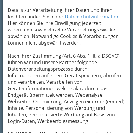
Um die Info-Graz Firmen
vor Spam-Mails zu
Details zur Verarbeitung Ihrer Daten und Ihren
bewahren
, verwenden wir an dieser Stelle zur
Rechten finden Sie in der
Datenschutzinformation
.
Übermittlung Ihrer Nachricht ein sicheres
Hier können Sie Ihre Einwilligung jederzeit
Formular. Ihre Nachricht wird nach dem
widerrufen sowie einzelne Verarbeitungszwecke
Absenden umgehend per Mail an das
abwählen. Notwendige Cookies & Verarbeitungen
Unternehmen weitergeleitet.
können nicht abgewählt werden.
Mein Name
Nach Ihrer Zustimmung (Art. 6 Abs. 1 lit. a DSGVO)
führen wir und unsere Partner folgende
Datenverarbeitungsprozesse durch:
Meine Email Adresse
Informationen auf einem Gerät speichern, abrufen
und verarbeiten, Verarbeiten von
Geräteinformationen welche aktiv durch das
Endgerät übermittelt werden, Webanalyse,
Mein Betreff
Webseiten-Optimierung, Anzeigen externer (embed)
Inhalte, Personalisierung von Werbung und
Inhalten, Personalisierte Werbung auf Basis von
Meine Nachricht
Login-Daten, Werbeerfolgsmessung