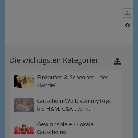
Nav
Nac
Die wichtigsten Kategorien
Einkaufen & Schenken - der
Handel
Gutschein-Welt: von myToys
bis H&M, C&A u.v.m.
Gewinnspiele - Lokale
Gutscheine