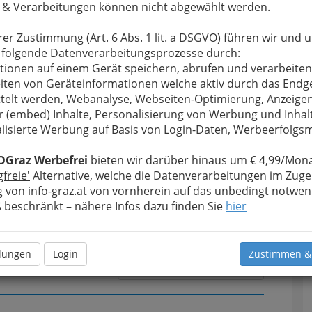
 & Verarbeitungen können nicht abgewählt werden.
rer Zustimmung (Art. 6 Abs. 1 lit. a DSGVO) führen wir und 
u bewahren
, verwenden wir an dieser Stelle zur
 folgende Datenverarbeitungsprozesse durch:
Formular. Ihre Nachricht wird nach dem Absenden
tionen auf einem Gerät speichern, abrufen und verarbeiten
z Reichl weitergeleitet.
iten von Geräteinformationen welche aktiv durch das Endg
telt werden, Webanalyse, Webseiten-Optimierung, Anzeige
Meine Nachricht
r (embed) Inhalte, Personalisierung von Werbung und Inhal
lisierte Werbung auf Basis von Login-Daten, Werbeerfolg
OGraz Werbefrei
bieten wir darüber hinaus um € 4,99/Mona
gfreie'
Alternative, welche die Datenverarbeitungen im Zuge
 von info-graz.at von vornherein auf das unbedingt notwen
beschränkt – nähere Infos dazu finden Sie
hier
llungen
Login
Zustimmen &
Meine Nachricht senden