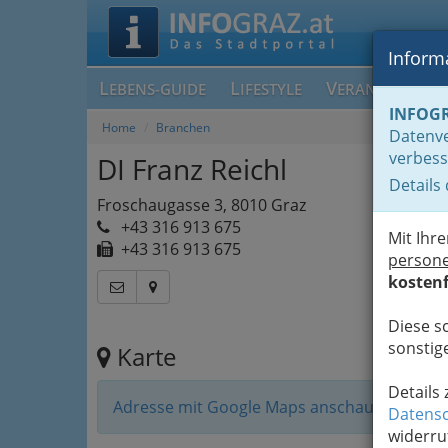
Informa
L
L
V
EBENS-GUIDE
IFESTYLE
ERANSTALTUN
INFOG
Home
Branchen
Datenve
verbess
DI Franz Reichl
Details
Froschaugasse 3, 8010 Graz
+43 316 913 675
Mit Ihr
+43 316 913 675
person
kostenf
Diese s
sonstige
Karte
Details
Adresse mit Google Maps anschauen
Datensc
widerru