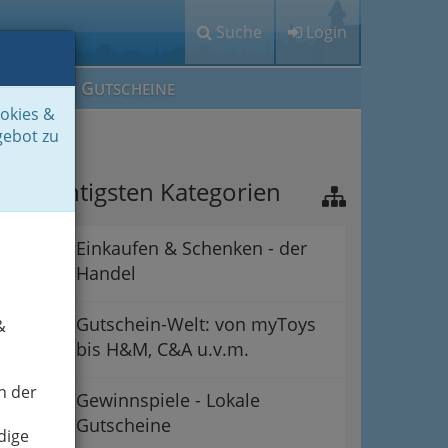
Suche
Login
M
G
EIN IG
UTSCHEINE
ookies &
gebot zu
ie wichtigsten Kategorien
Einkaufen & Schenken - der
Handel
Gutschein-Welt: von myToys
&
bis H&M, C&A u.v.m.
n der
Gewinnspiele - Lokale
Gutscheine
dige