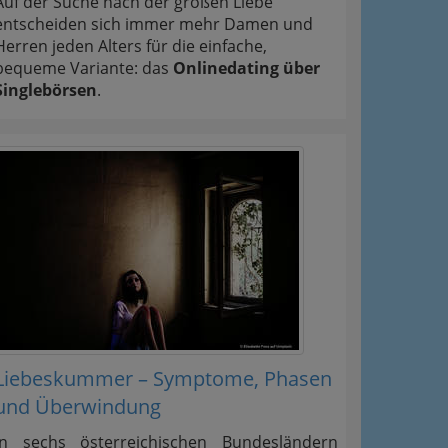
Auf der Suche nach der großen Liebe
entscheiden sich immer mehr Damen und
Herren jeden Alters für die einfache,
bequeme Variante: das
Onlinedating über
Singlebörsen
.
Liebeskummer – Symptome, Phasen
und Überwindung
In sechs österreichischen Bundesländern