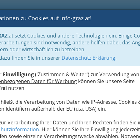
tionen zu Cookies auf info-graz.at!
B
F
G
B
GEN
LOGS
OTOS
ASTRONOMIE
RANCHEN
RAZ
.at setzt Cookies und andere Technologien ein. Einige C
rarbeitungen sind notwendig, andere helfen dabei, das An
ern oder wirtschaftlich zu betreiben.
 dazu finden Sie in unserer
Datenschutz Erklärung
.
D
er
Einwilligung
('Zustimmen & Weiter') zur Verwendung von
enbezogenen Daten für Werbung
können Sie unsere Seite
rei
nutzen.
chließt die Verarbeitung von Daten wie IP-Adresse, Cookies 
n Identifiern außerhalb der EU (u.a. USA) ein.
 zur Verarbeitung Ihrer Daten und Ihren Rechten finden Sie i
hutzinformation
. Hier können Sie Ihre Einwilligung jederzeit
fen sowie einzelne Verarbeitungszwecke abwählen. Notwen