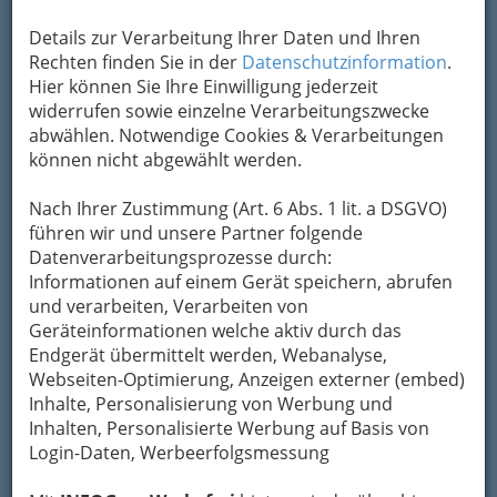
Kontaktaufnahme
Details zur Verarbeitung Ihrer Daten und Ihren
Um die Info-Graz Firmen
vor Spam-Mails zu
Rechten finden Sie in der
Datenschutzinformation
.
bewahren
, verwenden wir an dieser Stelle zur
Hier können Sie Ihre Einwilligung jederzeit
Übermittlung Ihrer Nachricht ein sicheres
widerrufen sowie einzelne Verarbeitungszwecke
Formular. Ihre Nachricht wird nach dem
abwählen. Notwendige Cookies & Verarbeitungen
Absenden umgehend per Mail an das
können nicht abgewählt werden.
Unternehmen Friederike Margit Baumgartner
weitergeleitet.
Nach Ihrer Zustimmung (Art. 6 Abs. 1 lit. a DSGVO)
Mein Name
führen wir und unsere Partner folgende
Datenverarbeitungsprozesse durch:
Informationen auf einem Gerät speichern, abrufen
und verarbeiten, Verarbeiten von
Meine Email Adresse
Geräteinformationen welche aktiv durch das
Endgerät übermittelt werden, Webanalyse,
Webseiten-Optimierung, Anzeigen externer (embed)
Mein Betreff
Inhalte, Personalisierung von Werbung und
Inhalten, Personalisierte Werbung auf Basis von
Login-Daten, Werbeerfolgsmessung
Meine Nachricht