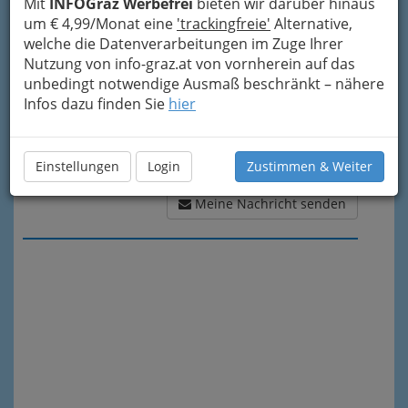
Mit
INFOGraz Werbefrei
bieten wir darüber hinaus
um € 4,99/Monat eine
'trackingfreie'
Alternative,
welche die Datenverarbeitungen im Zuge Ihrer
Nutzung von info-graz.at von vornherein auf das
unbedingt notwendige Ausmaß beschränkt – nähere
Infos dazu finden Sie
hier
Einstellungen
Login
Zustimmen & Weiter
Meine Nachricht senden