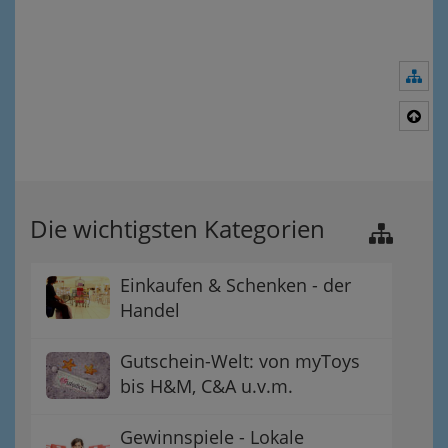
Nav
Nac
Die wichtigsten Kategorien
Einkaufen & Schenken - der
Handel
Gutschein-Welt: von myToys
bis H&M, C&A u.v.m.
Gewinnspiele - Lokale