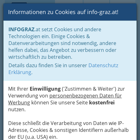
Toggle navi
Suche
Login
Menü
Informationen zu Cookies auf info-graz.at!
Home
Branchen
INFOGRAZ
.at setzt Cookies und andere
Technologien ein. Einige Cookies &
Friederike Margit
Datenverarbeitungen sind notwendig, andere
Baumgartner
helfen dabei, das Angebot zu verbessern oder
wirtschaftlich zu betreiben.
Inge-Morath-Straße 23 d, 8045 Graz
Details dazu finden Sie in unserer
Datenschutz
+43 316 720 879
Erklärung
.
+43 316 720 879
+43 664 308 36 85
Mit Ihrer
Einwilligung
('Zustimmen & Weiter') zur
Verwendung von
personenbezogenen Daten für
Werbung
können Sie unsere Seite
kostenfrei
nutzen.
Karte
Diese schließt die Verarbeitung von Daten wie IP-
Karte anzeigen
Adresse, Cookies & sonstigen Identifiern außerhalb
der EU (u.a. USA) ein.