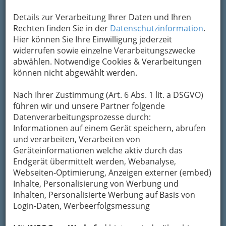
Um die Info-Graz Firmen
vor Spam-Mails zu
Details zur Verarbeitung Ihrer Daten und Ihren
bewahren
, verwenden wir an dieser Stelle zur
Rechten finden Sie in der
Datenschutzinformation
.
Übermittlung Ihrer Nachricht ein sicheres
Hier können Sie Ihre Einwilligung jederzeit
Formular. Ihre Nachricht wird nach dem
widerrufen sowie einzelne Verarbeitungszwecke
Absenden umgehend per Mail an das
abwählen. Notwendige Cookies & Verarbeitungen
Unternehmen Eduard Ulreich weitergeleitet.
können nicht abgewählt werden.
Mein Name
Nach Ihrer Zustimmung (Art. 6 Abs. 1 lit. a DSGVO)
führen wir und unsere Partner folgende
Datenverarbeitungsprozesse durch:
Meine Email Adresse
Informationen auf einem Gerät speichern, abrufen
und verarbeiten, Verarbeiten von
Geräteinformationen welche aktiv durch das
Endgerät übermittelt werden, Webanalyse,
Mein Betreff
Webseiten-Optimierung, Anzeigen externer (embed)
Inhalte, Personalisierung von Werbung und
Inhalten, Personalisierte Werbung auf Basis von
Meine Nachricht
Login-Daten, Werbeerfolgsmessung