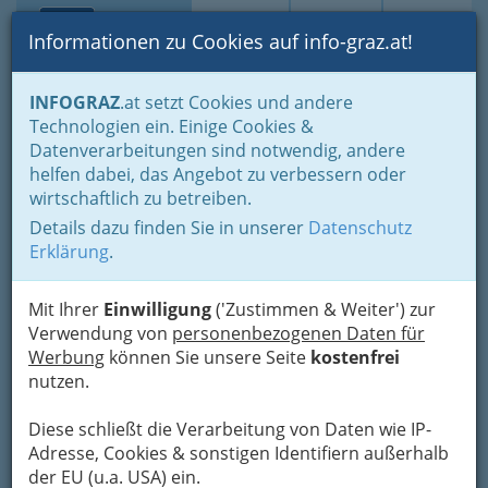
Toggle navi
Suche
Login
Menü
Informationen zu Cookies auf info-graz.at!
Home
Branchen
INFOGRAZ
.at setzt Cookies und andere
Technologien ein. Einige Cookies &
Eduard Ulreich
Datenverarbeitungen sind notwendig, andere
helfen dabei, das Angebot zu verbessern oder
Jakob-Gschiel-Gasse 8, 8052 Graz-Wetzelsdorf
wirtschaftlich zu betreiben.
+43 316 586 448
+43 316 586 448
Details dazu finden Sie in unserer
Datenschutz
Erklärung
.
Mit Ihrer
Einwilligung
('Zustimmen & Weiter') zur
Verwendung von
personenbezogenen Daten für
Karte
Werbung
können Sie unsere Seite
kostenfrei
nutzen.
Adresse mit Google Maps anschauen
Diese schließt die Verarbeitung von Daten wie IP-
Adresse, Cookies & sonstigen Identifiern außerhalb
der EU (u.a. USA) ein.
Kontaktaufnahme