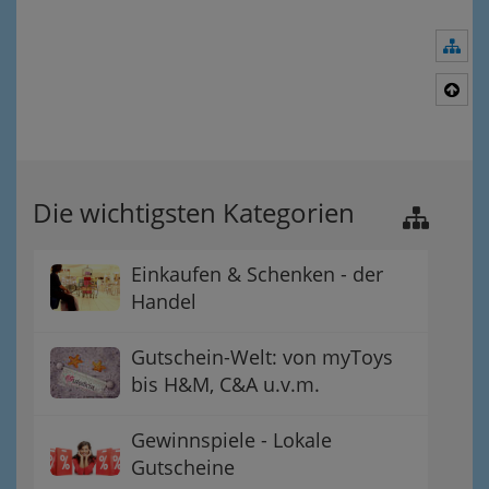
Nav
Nac
Die wichtigsten Kategorien
Einkaufen & Schenken - der
Handel
Gutschein-Welt: von myToys
bis H&M, C&A u.v.m.
Gewinnspiele - Lokale
Gutscheine