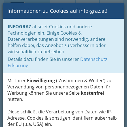
Toggle navi
Suche
Login
Menü
Informationen zu Cookies auf info-graz.at!
Home
Branchen
INFOGRAZ
.at setzt Cookies und andere
Technologien ein. Einige Cookies &
Johann Hofer
Nav
Datenverarbeitungen sind notwendig, andere
helfen dabei, das Angebot zu verbessern oder
Raiffeisenstraße, 8041 Graz-Liebenau
wirtschaftlich zu betreiben.
Details dazu finden Sie in unserer
Datenschutz
Erklärung
.
Karte
Mit Ihrer
Einwilligung
('Zustimmen & Weiter') zur
Verwendung von
personenbezogenen Daten für
Adresse mit Google Maps anschauen
Werbung
können Sie unsere Seite
kostenfrei
nutzen.
Diese schließt die Verarbeitung von Daten wie IP-
Adresse, Cookies & sonstigen Identifiern außerhalb
der EU (u.a. USA) ein.