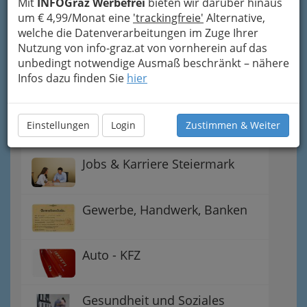
Mit
INFOGraz Werbefrei
bieten wir darüber hinaus
Gutschein-Welt: von myToys
um € 4,99/Monat eine
'trackingfreie'
Alternative,
bis H&M, C&A u.v.m.
welche die Datenverarbeitungen im Zuge Ihrer
Nutzung von info-graz.at von vornherein auf das
unbedingt notwendige Ausmaß beschränkt – nähere
Gewinnspiele - Lokale
Infos dazu finden Sie
hier
Gutscheine
Notdienste für (fast) alle Fälle
Einstellungen
Login
Zustimmen & Weiter
Jobs & Karriere Steiermark
Gewerbe, Handwerk, Banken
Auto - KFZ
Gesundheit und Soziales