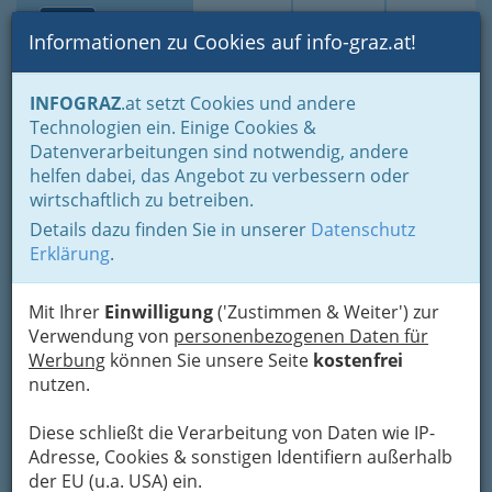
Toggle navi
Suche
Login
Menü
Informationen zu Cookies auf info-graz.at!
Home
Branchen
INFOGRAZ
.at setzt Cookies und andere
Technologien ein. Einige Cookies &
Ernst Angerbauer
Datenverarbeitungen sind notwendig, andere
helfen dabei, das Angebot zu verbessern oder
Reininghausstraße 49, 8020 Graz
wirtschaftlich zu betreiben.
+43 650 5620 006
Details dazu finden Sie in unserer
Datenschutz
Erklärung
.
Mit Ihrer
Einwilligung
('Zustimmen & Weiter') zur
Karte
Verwendung von
personenbezogenen Daten für
Werbung
können Sie unsere Seite
kostenfrei
Adresse mit Google Maps anschauen
nutzen.
Diese schließt die Verarbeitung von Daten wie IP-
Adresse, Cookies & sonstigen Identifiern außerhalb
Kontaktaufnahme
der EU (u.a. USA) ein.