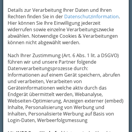
Um die Info-Graz Firmen
vor Spam-Mails zu
bewahren
, verwenden wir an dieser Stelle zur
Details zur Verarbeitung Ihrer Daten und Ihren
Übermittlung Ihrer Nachricht ein sicheres
Rechten finden Sie in der
Datenschutzinformation
.
Formular. Ihre Nachricht wird nach dem
Hier können Sie Ihre Einwilligung jederzeit
Absenden umgehend per Mail an das
widerrufen sowie einzelne Verarbeitungszwecke
Unternehmen Ernst Angerbauer weitergeleitet.
abwählen. Notwendige Cookies & Verarbeitungen
können nicht abgewählt werden.
Mein Name
Nach Ihrer Zustimmung (Art. 6 Abs. 1 lit. a DSGVO)
führen wir und unsere Partner folgende
Meine Email Adresse
Datenverarbeitungsprozesse durch:
Informationen auf einem Gerät speichern, abrufen
und verarbeiten, Verarbeiten von
Geräteinformationen welche aktiv durch das
Mein Betreff
Endgerät übermittelt werden, Webanalyse,
Webseiten-Optimierung, Anzeigen externer (embed)
Inhalte, Personalisierung von Werbung und
Meine Nachricht
Inhalten, Personalisierte Werbung auf Basis von
Login-Daten, Werbeerfolgsmessung