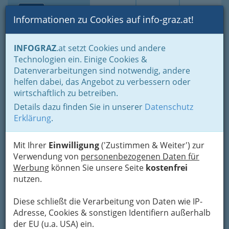
Toggle navi
Suche
Login
Menü
Informationen zu Cookies auf info-graz.at!
Home
Branchen
INFOGRAZ
.at setzt Cookies und andere
Technologien ein. Einige Cookies &
alpha nova
Datenverarbeitungen sind notwendig, andere
Betriebsgesellschaft m.b.H.
helfen dabei, das Angebot zu verbessern oder
wirtschaftlich zu betreiben.
Idlhofgasse 59, 8020 Graz
Details dazu finden Sie in unserer
Datenschutz
+43 316 722 622
Erklärung
.
+43 316 722 622 - 16
Mit Ihrer
Einwilligung
('Zustimmen & Weiter') zur
Verwendung von
personenbezogenen Daten für
Werbung
können Sie unsere Seite
kostenfrei
Karte
nutzen.
Karte anzeigen
Diese schließt die Verarbeitung von Daten wie IP-
Adresse, Cookies & sonstigen Identifiern außerhalb
Kontaktaufnahme
der EU (u.a. USA) ein.