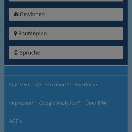
Gewinnen
Routenplan
Sprüche
Startseite
Werben ohne Streuverluste
Impressum
Google Analytics™
Über IPM
AGB's