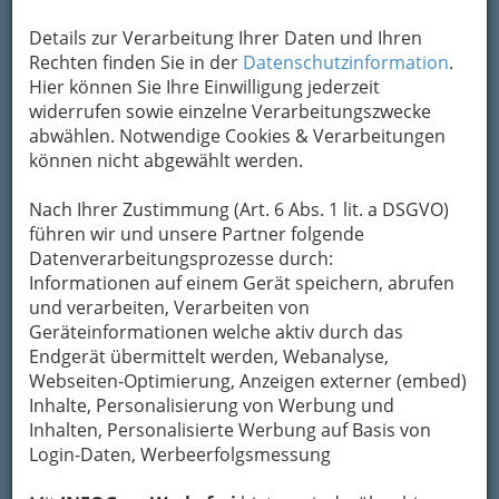
Um die Info-Graz Firmen
vor Spam-Mails zu
Details zur Verarbeitung Ihrer Daten und Ihren
bewahren
, verwenden wir an dieser Stelle zur
Rechten finden Sie in der
Datenschutzinformation
.
Übermittlung Ihrer Nachricht ein sicheres
Hier können Sie Ihre Einwilligung jederzeit
Formular. Ihre Nachricht wird nach dem
widerrufen sowie einzelne Verarbeitungszwecke
Absenden umgehend per Mail an das
abwählen. Notwendige Cookies & Verarbeitungen
Unternehmen alpha nova Betriebsgesellschaft
können nicht abgewählt werden.
m.b.H. weitergeleitet.
Mein Name
Nach Ihrer Zustimmung (Art. 6 Abs. 1 lit. a DSGVO)
führen wir und unsere Partner folgende
Datenverarbeitungsprozesse durch:
Informationen auf einem Gerät speichern, abrufen
Meine Email Adresse
und verarbeiten, Verarbeiten von
Geräteinformationen welche aktiv durch das
Endgerät übermittelt werden, Webanalyse,
Mein Betreff
Webseiten-Optimierung, Anzeigen externer (embed)
Inhalte, Personalisierung von Werbung und
Inhalten, Personalisierte Werbung auf Basis von
Login-Daten, Werbeerfolgsmessung
Meine Nachricht