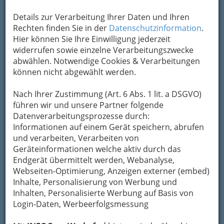
Details zur Verarbeitung Ihrer Daten und Ihren
Kontaktaufnahme
Rechten finden Sie in der
Datenschutzinformation
.
Hier können Sie Ihre Einwilligung jederzeit
Um die Info-Graz Firmen
vor Spam-Mails zu
widerrufen sowie einzelne Verarbeitungszwecke
bewahren
, verwenden wir an dieser Stelle zur
abwählen. Notwendige Cookies & Verarbeitungen
Übermittlung Ihrer Nachricht ein sicheres
können nicht abgewählt werden.
Formular. Ihre Nachricht wird nach dem
Absenden umgehend per Mail an das
Nach Ihrer Zustimmung (Art. 6 Abs. 1 lit. a DSGVO)
Unternehmen Schrottwolf, Eisen-Metalle-
führen wir und unsere Partner folgende
Maschinen,Handelsgesellschaft m.b.H.
Datenverarbeitungsprozesse durch:
weitergeleitet.
Informationen auf einem Gerät speichern, abrufen
und verarbeiten, Verarbeiten von
Mein Name
Geräteinformationen welche aktiv durch das
Endgerät übermittelt werden, Webanalyse,
Webseiten-Optimierung, Anzeigen externer (embed)
Meine Email Adresse
Inhalte, Personalisierung von Werbung und
Inhalten, Personalisierte Werbung auf Basis von
Login-Daten, Werbeerfolgsmessung
Mein Betreff