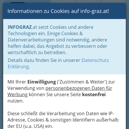
Toggle navi
Suche
Login
Menü
Informationen zu Cookies auf info-graz.at!
Home
Branchen
INFOGRAZ
.at setzt Cookies und andere
Technologien ein. Einige Cookies &
Schrottwolf, Eisen-Metalle-
Datenverarbeitungen sind notwendig, andere
Maschinen,Handelsgesellschaft
helfen dabei, das Angebot zu verbessern oder
m.b.H.
wirtschaftlich zu betreiben.
Details dazu finden Sie in unserer
Datenschutz
Vinzenz-Muchitsch-Straße 14, 8020 Graz
Erklärung
.
+43 316 271 181
+43 316 271 181-18
Mit Ihrer
Einwilligung
('Zustimmen & Weiter') zur
Verwendung von
personenbezogenen Daten für
Werbung
können Sie unsere Seite
kostenfrei
nutzen.
Karte
Diese schließt die Verarbeitung von Daten wie IP-
Adresse, Cookies & sonstigen Identifiern außerhalb
Adresse mit Google Maps anschauen
der EU (u.a. USA) ein.