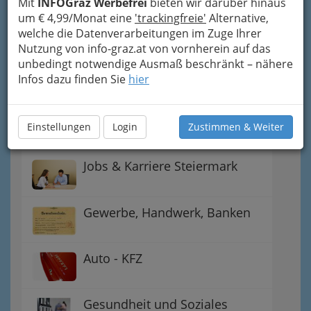
Mit
INFOGraz Werbefrei
bieten wir darüber hinaus
Gutschein-Welt: von myToys
um € 4,99/Monat eine
'trackingfreie'
Alternative,
bis H&M, C&A u.v.m.
welche die Datenverarbeitungen im Zuge Ihrer
Nutzung von info-graz.at von vornherein auf das
unbedingt notwendige Ausmaß beschränkt – nähere
Gewinnspiele - Lokale
Infos dazu finden Sie
hier
Gutscheine
Notdienste für (fast) alle Fälle
Einstellungen
Login
Zustimmen & Weiter
Jobs & Karriere Steiermark
Gewerbe, Handwerk, Banken
Auto - KFZ
Gesundheit und Soziales