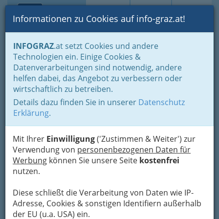
Toggle navi
Suche
Login
Menü
Informationen zu Cookies auf info-graz.at!
Home
Branchen
INFOGRAZ
.at setzt Cookies und andere
Technologien ein. Einige Cookies &
Edmund Kurt Traby
Datenverarbeitungen sind notwendig, andere
helfen dabei, das Angebot zu verbessern oder
Frachtengasse 3, 8055 Graz-Puntigam
wirtschaftlich zu betreiben.
Details dazu finden Sie in unserer
Datenschutz
Erklärung
.
Karte
Mit Ihrer
Einwilligung
('Zustimmen & Weiter') zur
Verwendung von
personenbezogenen Daten für
Adresse mit Google Maps anschauen
Werbung
können Sie unsere Seite
kostenfrei
nutzen.
Diese schließt die Verarbeitung von Daten wie IP-
Adresse, Cookies & sonstigen Identifiern außerhalb
der EU (u.a. USA) ein.