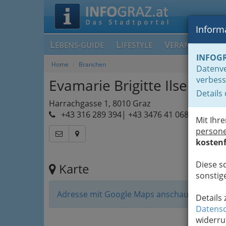
Informa
L
L
V
EBENS-GUIDE
IFESTYLE
ERANSTALTUN
INFOG
Home
Branchen
Datenve
verbess
Evamarie Brigitte Ilse Dub
Details
Harrachgasse 1, 8010 Graz
+43 316 289 394| +43 3476 41 068
Mit Ihr
person
kostenf
Diese s
Karte
sonstige
Adresse mit Google Maps anschauen
Details
Datensc
widerru