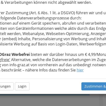
 & Verarbeitungen können nicht abgewählt werden.
u bewahren
, verwenden wir an dieser Stelle zur
rer Zustimmung (Art. 6 Abs. 1 lit. a DSGVO) führen wir und 
Formular. Ihre Nachricht wird nach dem Absenden
 folgende Datenverarbeitungsprozesse durch:
e Brigitte Ilse Dubovszky weitergeleitet.
tionen auf einem Gerät speichern, abrufen und verarbeiten
iten von Geräteinformationen welche aktiv durch das Endg
Meine Nachricht
telt werden, Webanalyse, Webseiten-Optimierung, Anzeige
r (embed) Inhalte, Personalisierung von Werbung und Inhal
lisierte Werbung auf Basis von Login-Daten, Werbeerfolg
OGraz Werbefrei
bieten wir darüber hinaus um € 4,99/Mona
gfreie'
Alternative, welche die Datenverarbeitungen im Zuge
 von info-graz.at von vornherein auf das unbedingt notwen
beschränkt – nähere Infos dazu finden Sie
hier
Meine Nachricht senden
llungen
Login
Zustimmen &