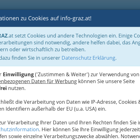
tionen zu Cookies auf info-graz.at!
B
F
G
B
GEN
LOGS
OTOS
ASTRONOMIE
RANCHEN
RAZ
.at setzt Cookies und andere Technologien ein. Einige C
rarbeitungen sind notwendig, andere helfen dabei, das An
ern oder wirtschaftlich zu betreiben.
ovszky
 dazu finden Sie in unserer
Datenschutz Erklärung
.
D
er
Einwilligung
('Zustimmen & Weiter') zur Verwendung von
enbezogenen Daten für Werbung
können Sie unsere Seite
rei
nutzen.
chließt die Verarbeitung von Daten wie IP-Adresse, Cookies 
n Identifiern außerhalb der EU (u.a. USA) ein.
 zur Verarbeitung Ihrer Daten und Ihren Rechten finden Sie i
hutzinformation
. Hier können Sie Ihre Einwilligung jederzeit
fen sowie einzelne Verarbeitungszwecke abwählen. Notwen