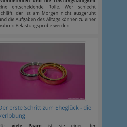
Wohlbefinden und die Leistungsfähigkeit
eine entscheidende Rolle. Wer schlecht
schläft, der ist am Morgen nicht ausgeruht
und die Aufgaben des Alltags können zu einer
wahren Belastungsprobe werden.
Der erste Schritt zum Eheglück - die
Verlobung
Für
viele Paare
ist sie einer der