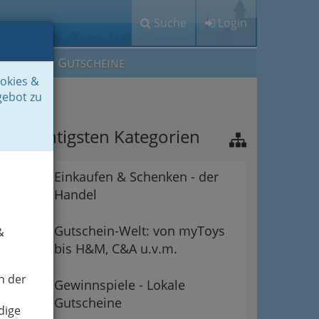
Suche
Login
M
G
EIN IG
UTSCHEINE
ookies &
gebot zu
ie wichtigsten Kategorien
Einkaufen & Schenken - der
Handel
Gutschein-Welt: von myToys
&
bis H&M, C&A u.v.m.
n der
Gewinnspiele - Lokale
Gutscheine
dige