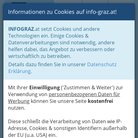
Toggle navi
Suche
Login
Menü
Informationen zu Cookies auf info-graz.at!
Home
Branchen
INFOGRAZ
.at setzt Cookies und andere
Technologien ein. Einige Cookies &
Conatex Meß- und
Datenverarbeitungen sind notwendig, andere
Regeltechnik GmbH
helfen dabei, das Angebot zu verbessern oder
wirtschaftlich zu betreiben.
Kalvariengürtel 67, 8020 Graz
Details dazu finden Sie in unserer
Datenschutz
Erklärung
.
Mit Ihrer
Einwilligung
('Zustimmen & Weiter') zur
Karte
Verwendung von
personenbezogenen Daten für
Werbung
können Sie unsere Seite
kostenfrei
Karte anzeigen
nutzen.
Diese schließt die Verarbeitung von Daten wie IP-
Adresse, Cookies & sonstigen Identifiern außerhalb
der EU (u.a. USA) ein.