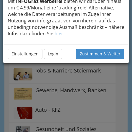
Mit
INFOGraz Werbefrei
bieten wir darüber hinaus
Gutschein-Welt: von myToys
um € 4,99/Monat eine
'trackingfreie'
Alternative,
bis H&M, C&A u.v.m.
welche die Datenverarbeitungen im Zuge Ihrer
Nutzung von info-graz.at von vornherein auf das
unbedingt notwendige Ausmaß beschränkt – nähere
Gewinnspiele - Lokale
Infos dazu finden Sie
hier
Gutscheine
Notdienste für (fast) alle Fälle
Einstellungen
Login
Zustimmen & Weiter
Jobs & Karriere Steiermark
Gewerbe, Handwerk, Banken
Auto - KFZ
Gesundheit und Soziales