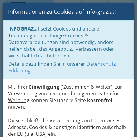
Toggle navi
Suche
Login
Menü
Informationen zu Cookies auf info-graz.at!
Home
Branchen
INFOGRAZ
.at setzt Cookies und andere
Technologien ein. Einige Cookies &
Koca KG Cafe & Pizzeria
Datenverarbeitungen sind notwendig, andere
Side
helfen dabei, das Angebot zu verbessern oder
wirtschaftlich zu betreiben.
Annenstraße 37, 8020 Graz
Details dazu finden Sie in unserer
Datenschutz
+43 316 765 798
Erklärung
.
Mit Ihrer
Einwilligung
('Zustimmen & Weiter') zur
Verwendung von
personenbezogenen Daten für
Karte
Werbung
können Sie unsere Seite
kostenfrei
nutzen.
Adresse mit Google Maps anschauen
Diese schließt die Verarbeitung von Daten wie IP-
Adresse, Cookies & sonstigen Identifiern außerhalb
der EU (u.a. USA) ein.