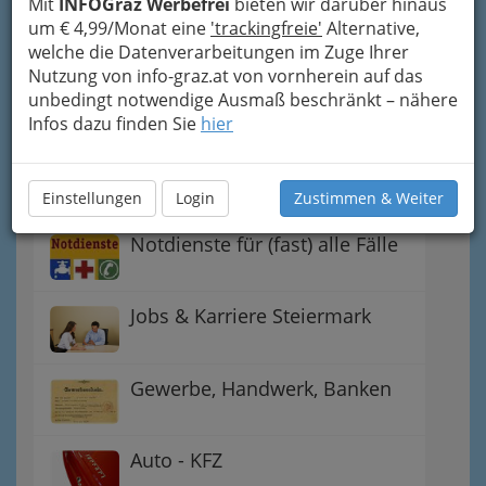
Mit
INFOGraz Werbefrei
bieten wir darüber hinaus
Handel
um € 4,99/Monat eine
'trackingfreie'
Alternative,
welche die Datenverarbeitungen im Zuge Ihrer
Nutzung von info-graz.at von vornherein auf das
Gutschein-Welt: von myToys
unbedingt notwendige Ausmaß beschränkt – nähere
bis H&M, C&A u.v.m.
Infos dazu finden Sie
hier
Gewinnspiele - Lokale
Gutscheine
Einstellungen
Login
Zustimmen & Weiter
Notdienste für (fast) alle Fälle
Jobs & Karriere Steiermark
Gewerbe, Handwerk, Banken
Auto - KFZ