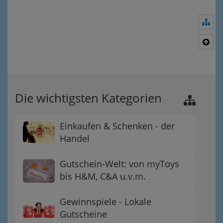
Nav
Nac
Die wichtigsten Kategorien
Einkaufen & Schenken - der
Handel
Gutschein-Welt: von myToys
bis H&M, C&A u.v.m.
Gewinnspiele - Lokale
Gutscheine