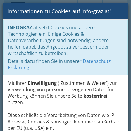
Toggle navi
Suche
Login
Menü
Informationen zu Cookies auf info-graz.at!
Home
Branchen
INFOGRAZ
.at setzt Cookies und andere
Technologien ein. Einige Cookies &
OBI Markt Graz Nord
Datenverarbeitungen sind notwendig, andere
helfen dabei, das Angebot zu verbessern oder
Wiener Straße 372, 8051 Graz
wirtschaftlich zu betreiben.
+43 316 681 526
+43 316 681 526 - 499
Details dazu finden Sie in unserer
Datenschutz
Erklärung
.
Mit Ihrer
Einwilligung
('Zustimmen & Weiter') zur
Name: imo Markt Gesellschaft m.b.H.
Verwendung von
personenbezogenen Daten für
Status: aktive Firma
Werbung
können Sie unsere Seite
kostenfrei
nutzen.
Adresse: Offnerplatzl 1, A-9400 Wolfsberg
Telefon: 0043 (4352) 52500
Diese schließt die Verarbeitung von Daten wie IP-
Adresse, Cookies & sonstigen Identifiern außerhalb
Fax: 0043 (4352) 52500 - 99
der EU (u.a. USA) ein.