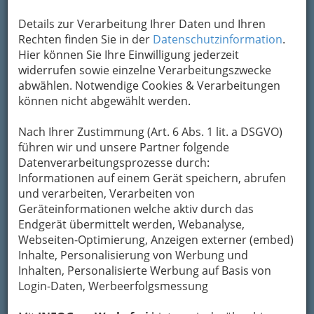
E-Mail: zentrale@imo-markt.at
Details zur Verarbeitung Ihrer Daten und Ihren
Internet: http://www.obi.at
Rechten finden Sie in der
Datenschutzinformation
.
Rechtsform: Gesellschaft mit beschränkter
Hier können Sie Ihre Einwilligung jederzeit
Haftung
widerrufen sowie einzelne Verarbeitungszwecke
abwählen. Notwendige Cookies & Verarbeitungen
Firmenbuchnummer: FN 119786 g
können nicht abgewählt werden.
Branche: Önace 524601 70% Einzelhandel mit
Metallwaren, Bau- und Heimwerkerbedarf
Nach Ihrer Zustimmung (Art. 6 Abs. 1 lit. a DSGVO)
Önace 519000 20% Sonstiger Großhandel
führen wir und unsere Partner folgende
Datenverarbeitungsprozesse durch:
Önace 521202 10% Sonstiger Einzelhandel mit
Informationen auf einem Gerät speichern, abrufen
Waren verschiedener Art (ohne Warenhäuser)
und verarbeiten, Verarbeiten von
Geräteinformationen welche aktiv durch das
Karte
Endgerät übermittelt werden, Webanalyse,
Webseiten-Optimierung, Anzeigen externer (embed)
Inhalte, Personalisierung von Werbung und
Adresse mit Google Maps anschauen
Inhalten, Personalisierte Werbung auf Basis von
Login-Daten, Werbeerfolgsmessung
Kontaktaufnahme