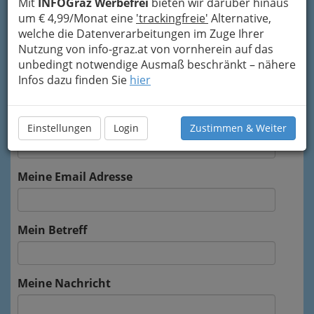
Mit
INFOGraz Werbefrei
bieten wir darüber hinaus
um € 4,99/Monat eine
'trackingfreie'
Alternative,
Um die Info-Graz Firmen
vor Spam-Mails zu
welche die Datenverarbeitungen im Zuge Ihrer
bewahren
, verwenden wir an dieser Stelle zur
Nutzung von info-graz.at von vornherein auf das
Übermittlung Ihrer Nachricht ein sicheres
unbedingt notwendige Ausmaß beschränkt – nähere
Formular. Ihre Nachricht wird nach dem
Infos dazu finden Sie
hier
Absenden umgehend per Mail an das
Unternehmen OBI weitergeleitet.
Mein Name
Einstellungen
Login
Zustimmen & Weiter
Meine Email Adresse
Mein Betreff
Meine Nachricht