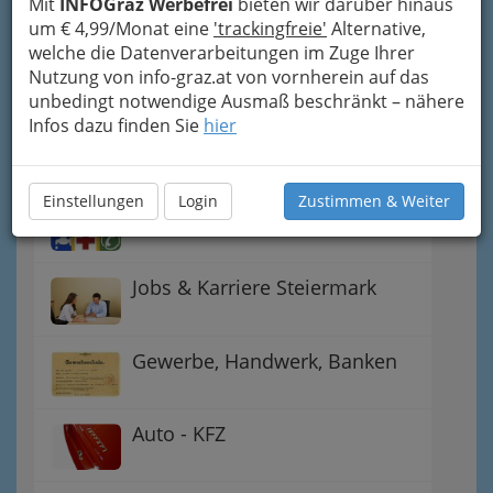
Mit
INFOGraz Werbefrei
bieten wir darüber hinaus
um € 4,99/Monat eine
'trackingfreie'
Alternative,
Gutschein-Welt: von myToys
welche die Datenverarbeitungen im Zuge Ihrer
bis H&M, C&A u.v.m.
Nutzung von info-graz.at von vornherein auf das
unbedingt notwendige Ausmaß beschränkt – nähere
Infos dazu finden Sie
hier
Gewinnspiele - Lokale
Gutscheine
Einstellungen
Login
Zustimmen & Weiter
Notdienste für (fast) alle Fälle
Jobs & Karriere Steiermark
Gewerbe, Handwerk, Banken
Auto - KFZ