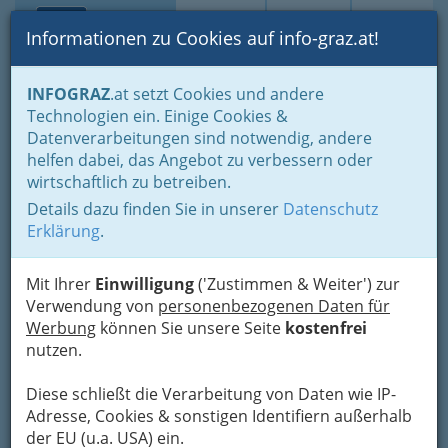
Toggle navi
Suche
Login
Menü
Informationen zu Cookies auf info-graz.at!
Home
Branchen
INFOGRAZ
.at setzt Cookies und andere
Technologien ein. Einige Cookies &
Atelier f. Maß & Änderungen
Nav
Datenverarbeitungen sind notwendig, andere
Grazer Werkstätte
helfen dabei, das Angebot zu verbessern oder
wirtschaftlich zu betreiben.
Herrengasse 13, 8010 Graz
Details dazu finden Sie in unserer
Datenschutz
+43 664 433 8577
Erklärung
.
Mit Ihrer
Einwilligung
('Zustimmen & Weiter') zur
Verwendung von
personenbezogenen Daten für
Karte
Werbung
können Sie unsere Seite
kostenfrei
nutzen.
Karte anzeigen
Diese schließt die Verarbeitung von Daten wie IP-
Adresse, Cookies & sonstigen Identifiern außerhalb
der EU (u.a. USA) ein.