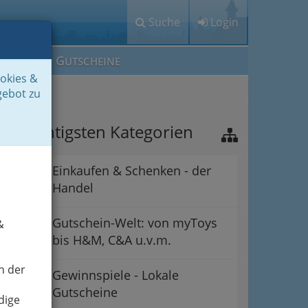
Suche
Login
M
G
EIN IG
UTSCHEINE
ookies &
gebot zu
ie wichtigsten Kategorien
Einkaufen & Schenken - der
Handel
Gutschein-Welt: von myToys
&
bis H&M, C&A u.v.m.
n der
Gewinnspiele - Lokale
Gutscheine
dige