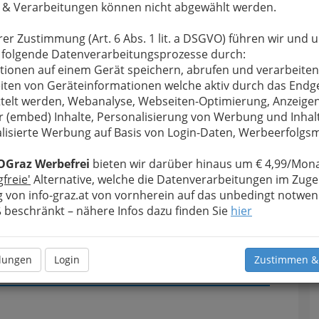
 & Verarbeitungen können nicht abgewählt werden.
u bewahren
, verwenden wir an dieser Stelle zur
rer Zustimmung (Art. 6 Abs. 1 lit. a DSGVO) führen wir und 
Formular. Ihre Nachricht wird nach dem Absenden
 folgende Datenverarbeitungsprozesse durch:
e Anko-Schaman weitergeleitet.
tionen auf einem Gerät speichern, abrufen und verarbeiten
iten von Geräteinformationen welche aktiv durch das Endg
Meine Nachricht
telt werden, Webanalyse, Webseiten-Optimierung, Anzeige
r (embed) Inhalte, Personalisierung von Werbung und Inhal
lisierte Werbung auf Basis von Login-Daten, Werbeerfolg
OGraz Werbefrei
bieten wir darüber hinaus um € 4,99/Mona
gfreie'
Alternative, welche die Datenverarbeitungen im Zuge
 von info-graz.at von vornherein auf das unbedingt notwen
beschränkt – nähere Infos dazu finden Sie
hier
Meine Nachricht senden
llungen
Login
Zustimmen &