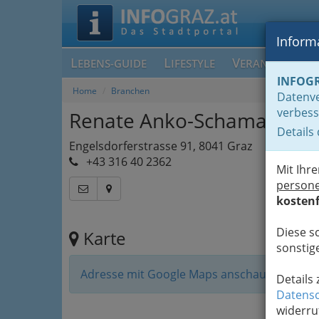
Informa
L
L
V
EBENS-GUIDE
IFESTYLE
ERANSTALTUN
INFOG
Home
Branchen
Datenve
verbess
Renate Anko-Schaman
Details
Engelsdorferstrasse 91, 8041 Graz
+43 316 40 2362
Mit Ihr
person
kostenf
Diese s
Karte
sonstige
Adresse mit Google Maps anschauen
Details
Datensc
widerru