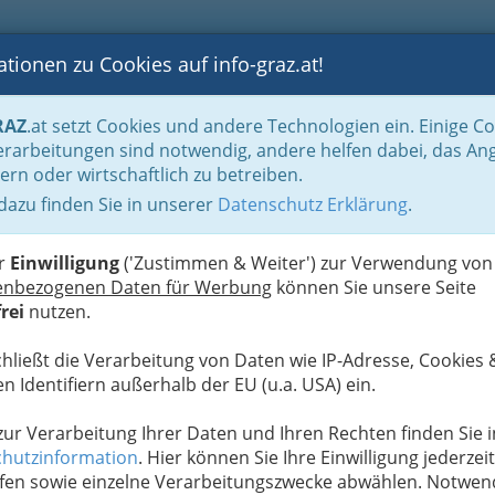
tionen zu Cookies auf info-graz.at!
B
F
G
B
GEN
LOGS
OTOS
ASTRONOMIE
RANCHEN
RAZ
.at setzt Cookies und andere Technologien ein. Einige C
rarbeitungen sind notwendig, andere helfen dabei, das An
ern oder wirtschaftlich zu betreiben.
 dazu finden Sie in unserer
Datenschutz Erklärung
.
D
er
Einwilligung
('Zustimmen & Weiter') zur Verwendung von
enbezogenen Daten für Werbung
können Sie unsere Seite
rei
nutzen.
chließt die Verarbeitung von Daten wie IP-Adresse, Cookies 
n Identifiern außerhalb der EU (u.a. USA) ein.
 zur Verarbeitung Ihrer Daten und Ihren Rechten finden Sie i
hutzinformation
. Hier können Sie Ihre Einwilligung jederzeit
fen sowie einzelne Verarbeitungszwecke abwählen. Notwen