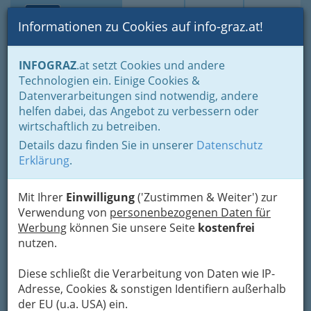
Toggle navi
Suche
Login
Menü
Informationen zu Cookies auf info-graz.at!
Home
Branchen
INFOGRAZ
.at setzt Cookies und andere
Technologien ein. Einige Cookies &
Wiedners Wasserspiele -
Datenverarbeitungen sind notwendig, andere
Waldbacher Wasserspiele
helfen dabei, das Angebot zu verbessern oder
wirtschaftlich zu betreiben.
Waldbach, 8253 Waldbach
Details dazu finden Sie in unserer
Datenschutz
+43 3336 4651
Erklärung
.
+43 664 552 23 92
Mit Ihrer
Einwilligung
('Zustimmen & Weiter') zur
Verwendung von
personenbezogenen Daten für
Miniaturwelt und Alpengarten für alle, die noch
Werbung
können Sie unsere Seite
kostenfrei
staunen können - Anlagen mit Wasserantrieb
nutzen.
Diese schließt die Verarbeitung von Daten wie IP-
Karte
Adresse, Cookies & sonstigen Identifiern außerhalb
der EU (u.a. USA) ein.