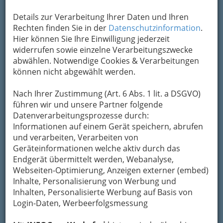
Adresse mit Google Maps anschauen
Details zur Verarbeitung Ihrer Daten und Ihren
Rechten finden Sie in der
Datenschutzinformation
.
Kontaktaufnahme
Hier können Sie Ihre Einwilligung jederzeit
widerrufen sowie einzelne Verarbeitungszwecke
Um die Info-Graz Firmen
vor Spam-Mails zu
abwählen. Notwendige Cookies & Verarbeitungen
bewahren
, verwenden wir an dieser Stelle zur
können nicht abgewählt werden.
Übermittlung Ihrer Nachricht ein sicheres
Formular. Ihre Nachricht wird nach dem
Nach Ihrer Zustimmung (Art. 6 Abs. 1 lit. a DSGVO)
Absenden umgehend per Mail an das
führen wir und unsere Partner folgende
Unternehmen Wiedners Wasserspiele -
Datenverarbeitungsprozesse durch:
Waldbacher Wasserspiele weitergeleitet.
Informationen auf einem Gerät speichern, abrufen
und verarbeiten, Verarbeiten von
Mein Name
Geräteinformationen welche aktiv durch das
Endgerät übermittelt werden, Webanalyse,
Webseiten-Optimierung, Anzeigen externer (embed)
Meine Email Adresse
Inhalte, Personalisierung von Werbung und
Inhalten, Personalisierte Werbung auf Basis von
Login-Daten, Werbeerfolgsmessung
Mein Betreff