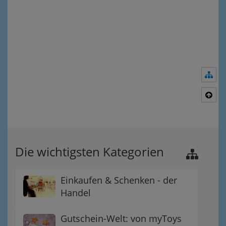
Nav
Nac
Die wichtigsten Kategorien
Einkaufen & Schenken - der
Handel
Gutschein-Welt: von myToys