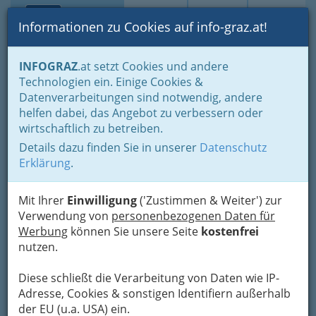
Toggle navi
Suche
Login
Menü
Informationen zu Cookies auf info-graz.at!
Home
Branchen
INFOGRAZ
.at setzt Cookies und andere
Technologien ein. Einige Cookies &
Passailer Wald- und
Datenverarbeitungen sind notwendig, andere
Bienenlehrpfad
helfen dabei, das Angebot zu verbessern oder
wirtschaftlich zu betreiben.
Pfarrkirche, 8162 Passail
Details dazu finden Sie in unserer
Datenschutz
+43 3179 23 300
Erklärung
.
Mit Ihrer
Einwilligung
('Zustimmen & Weiter') zur
Verwendung von
personenbezogenen Daten für
Karte
Werbung
können Sie unsere Seite
kostenfrei
nutzen.
Adresse mit Google Maps anschauen
Diese schließt die Verarbeitung von Daten wie IP-
Adresse, Cookies & sonstigen Identifiern außerhalb
der EU (u.a. USA) ein.