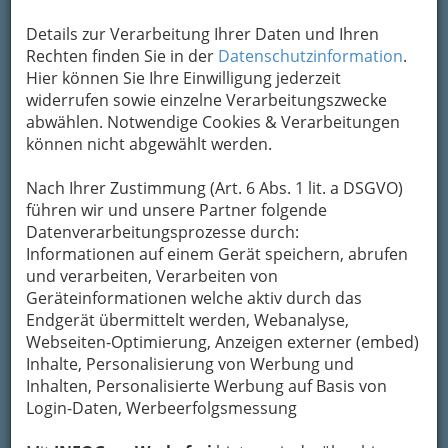
Kontaktaufnahme
Details zur Verarbeitung Ihrer Daten und Ihren
Um die Info-Graz Firmen
vor Spam-Mails zu
Rechten finden Sie in der
Datenschutzinformation
.
bewahren
, verwenden wir an dieser Stelle zur
Hier können Sie Ihre Einwilligung jederzeit
Übermittlung Ihrer Nachricht ein sicheres
widerrufen sowie einzelne Verarbeitungszwecke
Formular. Ihre Nachricht wird nach dem
abwählen. Notwendige Cookies & Verarbeitungen
Absenden umgehend per Mail an das
können nicht abgewählt werden.
Unternehmen Passailer Wald- und
Bienenlehrpfad weitergeleitet.
Nach Ihrer Zustimmung (Art. 6 Abs. 1 lit. a DSGVO)
Mein Name
führen wir und unsere Partner folgende
Datenverarbeitungsprozesse durch:
Informationen auf einem Gerät speichern, abrufen
und verarbeiten, Verarbeiten von
Meine Email Adresse
Geräteinformationen welche aktiv durch das
Endgerät übermittelt werden, Webanalyse,
Webseiten-Optimierung, Anzeigen externer (embed)
Mein Betreff
Inhalte, Personalisierung von Werbung und
Inhalten, Personalisierte Werbung auf Basis von
Login-Daten, Werbeerfolgsmessung
Meine Nachricht