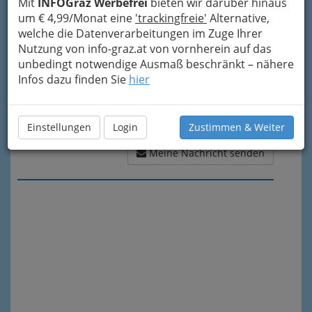
Mit
INFOGraz Werbefrei
bieten wir darüber hinaus
um € 4,99/Monat eine
'trackingfreie'
Alternative,
welche die Datenverarbeitungen im Zuge Ihrer
Nutzung von info-graz.at von vornherein auf das
unbedingt notwendige Ausmaß beschränkt – nähere
Infos dazu finden Sie
hier
Einstellungen
Login
Zustimmen & Weiter
Meine Nachricht senden