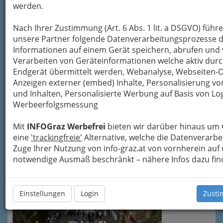
werden.
Graz, die
Nach Ihrer Zustimmung (Art. 6 Abs. 1 lit. a DSGVO) führ
unsere Partner folgende Datenverarbeitungsprozesse d
Informationen auf einem Gerät speichern, abrufen und 
Verarbeiten von Geräteinformationen welche aktiv dur
Kulturstadt 2003, und UNESCO-City of Design,
Endgerät übermittelt werden, Webanalyse, Webseiten-
wird rund ums Stadtzentrum von drei
Anzeigen externer (embed) Inhalte, Personalisierung 
gegensätzlichen Säulen getragen:
Orpheum
–
und Inhalten, Personalisierte Werbung auf Basis von Lo
Dom im Berg
–
Schloßbergbühne Kasematten
.
Werbeerfolgsmessung
Die Grazer Spielstätten als Orte der
spartenübergreifenden Auseinandersetzung
Mit
INFOGraz Werbefrei
bieten wir darüber hinaus um 
alles Künstlerischen. Jeder Standort für sich
eine
'trackingfreie'
Alternative, welche die Datenverarb
erlaubt
Begegnungen mit der Lebendigkeit,
Zuge Ihrer Nutzung von info-graz.at von vornherein auf
Verrücktheit und Spontanität
, mit welchen
notwendige Ausmaß beschränkt – nähere Infos dazu fin
Kunst im jeweiligen Raum erwachsen kann und
gewährt manchmal geradezu verblüffende
Einblicke in die Grazer Kulturszene(rie).
Einstellungen
Login
Zusti