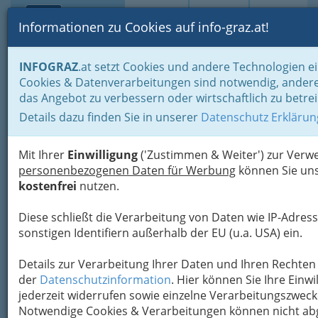
Toggle navi
Suche
Login
Menü
Informationen zu Cookies auf info-graz.at!
Home
Branchen
INFOGRAZ
.at setzt Cookies und andere Technologien ei
Cookies & Datenverarbeitungen sind notwendig, andere
Grazer Spielstätten -
das Angebot zu verbessern oder wirtschaftlich zu betre
Orpheum, Dom im Berg und
Details dazu finden Sie in unserer
Datenschutz Erklärun
Schloßbergbühne
Kasematten GmbH
Mit Ihrer
Einwilligung
('Zustimmen & Weiter') zur Ver
personenbezogenen Daten für Werbung
können Sie uns
Orpheumgasse 8, 8020 Graz
kostenfrei
nutzen.
+43 316 8008 - 9017
Diese schließt die Verarbeitung von Daten wie IP-Adress
sonstigen Identifiern außerhalb der EU (u.a. USA) ein.
Details zur Verarbeitung Ihrer Daten und Ihren Rechten 
der
Datenschutzinformation
. Hier können Sie Ihre Einwi
jederzeit widerrufen sowie einzelne Verarbeitungszwec
Notwendige Cookies & Verarbeitungen können nicht ab