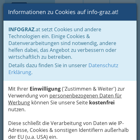
Toggle navi
Suche
Login
Menü
Informationen zu Cookies auf info-graz.at!
Home
Branchen
INFOGRAZ
.at setzt Cookies und andere
Technologien ein. Einige Cookies &
Buschenschank Höller
Datenverarbeitungen sind notwendig, andere
Johann Höller
helfen dabei, das Angebot zu verbessern oder
wirtschaftlich zu betreiben.
Rosenhof 54, 8511 St.Stefan
Details dazu finden Sie in unserer
Datenschutz
+43 3463 81 427
Erklärung
.
Mit Ihrer
Einwilligung
('Zustimmen & Weiter') zur
Verwendung von
personenbezogenen Daten für
Karte
Werbung
können Sie unsere Seite
kostenfrei
nutzen.
Adresse mit Google Maps anschauen
Diese schließt die Verarbeitung von Daten wie IP-
Adresse, Cookies & sonstigen Identifiern außerhalb
der EU (u.a. USA) ein.