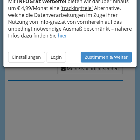
Mit
INFOGraz Werbefrei
bieten wir darüber hinaus
um € 4,99/Monat eine
'trackingfreie'
Alternative,
welche die Datenverarbeitungen im Zuge Ihrer
Nutzung von info-graz.at von vornherein auf das
unbedingt notwendige Ausmaß beschränkt – nähere
Infos dazu finden Sie
hier
Einstellungen
Login
Zustimmen & Weiter
Meine Nachricht senden