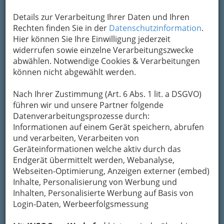
Kontaktaufnahme
Details zur Verarbeitung Ihrer Daten und Ihren
Um die Info-Graz Firmen
vor Spam-Mails zu
Rechten finden Sie in der
Datenschutzinformation
.
bewahren
, verwenden wir an dieser Stelle zur
Hier können Sie Ihre Einwilligung jederzeit
Übermittlung Ihrer Nachricht ein sicheres
widerrufen sowie einzelne Verarbeitungszwecke
Formular. Ihre Nachricht wird nach dem
abwählen. Notwendige Cookies & Verarbeitungen
Absenden umgehend per Mail an das
können nicht abgewählt werden.
Unternehmen Buschenschank Höller Johann
Höller weitergeleitet.
Nach Ihrer Zustimmung (Art. 6 Abs. 1 lit. a DSGVO)
Mein Name
führen wir und unsere Partner folgende
Datenverarbeitungsprozesse durch:
Informationen auf einem Gerät speichern, abrufen
und verarbeiten, Verarbeiten von
Meine Email Adresse
Geräteinformationen welche aktiv durch das
Endgerät übermittelt werden, Webanalyse,
Webseiten-Optimierung, Anzeigen externer (embed)
Mein Betreff
Inhalte, Personalisierung von Werbung und
Inhalten, Personalisierte Werbung auf Basis von
Login-Daten, Werbeerfolgsmessung
Meine Nachricht