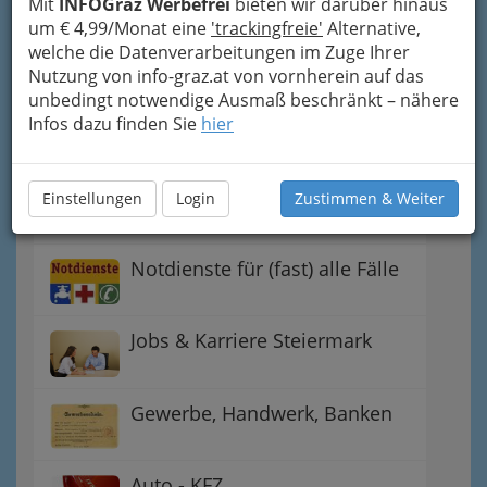
Mit
INFOGraz Werbefrei
bieten wir darüber hinaus
Einkaufen & Schenken - der
um € 4,99/Monat eine
'trackingfreie'
Alternative,
Handel
welche die Datenverarbeitungen im Zuge Ihrer
Nutzung von info-graz.at von vornherein auf das
unbedingt notwendige Ausmaß beschränkt – nähere
Gutschein-Welt: von myToys
Infos dazu finden Sie
hier
bis H&M, C&A u.v.m.
Gewinnspiele - Lokale
Einstellungen
Login
Zustimmen & Weiter
Gutscheine
Notdienste für (fast) alle Fälle
Jobs & Karriere Steiermark
Gewerbe, Handwerk, Banken
Auto - KFZ