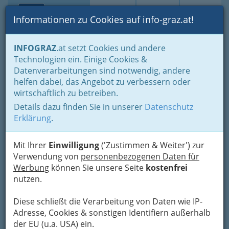
Toggle navi
Suche
Login
Menü
Informationen zu Cookies auf info-graz.at!
Home
Branchen
INFOGRAZ
.at setzt Cookies und andere
Technologien ein. Einige Cookies &
Franz Steinberger
Datenverarbeitungen sind notwendig, andere
Buschenschank Messner
helfen dabei, das Angebot zu verbessern oder
wirtschaftlich zu betreiben.
Kirchberg 60, 8591 Maria Lankowitz
Details dazu finden Sie in unserer
Datenschutz
+43 3144 2877
Erklärung
.
+43 676 333 5556
Mit Ihrer
Einwilligung
('Zustimmen & Weiter') zur
Verwendung von
personenbezogenen Daten für
Werbung
können Sie unsere Seite
kostenfrei
Karte
nutzen.
Diese schließt die Verarbeitung von Daten wie IP-
Adresse mit Google Maps anschauen
Adresse, Cookies & sonstigen Identifiern außerhalb
der EU (u.a. USA) ein.