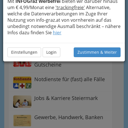
Mit
INFOGraz Werbefrei
bieten wir darüber hinaus
um € 4,99/Monat eine
'trackingfreie'
Alternative,
welche die Datenverarbeitungen im Zuge Ihrer
Einkaufen & Schenken - der
Nutzung von info-graz.at von vornherein auf das
Handel
unbedingt notwendige Ausmaß beschränkt – nähere
Infos dazu finden Sie
hier
Gutschein-Welt: von myToys
bis H&M, C&A u.v.m.
Einstellungen
Login
Zustimmen & Weiter
Gewinnspiele - Lokale
Gutscheine
Notdienste für (fast) alle Fälle
Jobs & Karriere Steiermark
Gewerbe, Handwerk, Banken