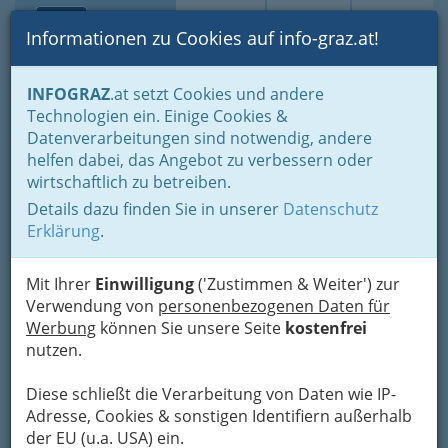
Toggle navi
Suche
Login
Menü
Informationen zu Cookies auf info-graz.at!
Home
Branchen
INFOGRAZ
.at setzt Cookies und andere
Technologien ein. Einige Cookies &
Dr. Ralf Ludwig - Facharzt
Datenverarbeitungen sind notwendig, andere
für Haut- und
helfen dabei, das Angebot zu verbessern oder
Geschlechtskrankheiten
wirtschaftlich zu betreiben.
Details dazu finden Sie in unserer
Datenschutz
Plüddemanngasse 15, 8010 Graz
Erklärung
.
+43 316 327 920
+43 316 381 073
Mit Ihrer
Einwilligung
('Zustimmen & Weiter') zur
Verwendung von
personenbezogenen Daten für
Werbung
können Sie unsere Seite
kostenfrei
nutzen.
Karte
Diese schließt die Verarbeitung von Daten wie IP-
Adresse, Cookies & sonstigen Identifiern außerhalb
Adresse mit Google Maps anschauen
der EU (u.a. USA) ein.