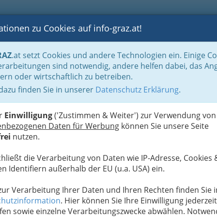
tionen zu Cookies auf info-graz.at!
B
F
G
B
GEN
LOGS
OTOS
ASTRONOMIE
RANCHEN
RAZ
.at setzt Cookies und andere Technologien ein. Einige C
rarbeitungen sind notwendig, andere helfen dabei, das An
ern oder wirtschaftlich zu betreiben.
rm. Andreas Lembeck
 dazu finden Sie in unserer
Datenschutz Erklärung
.
D
er
Einwilligung
('Zustimmen & Weiter') zur Verwendung von
enbezogenen Daten für Werbung
können Sie unsere Seite
rei
nutzen.
chließt die Verarbeitung von Daten wie IP-Adresse, Cookies 
n Identifiern außerhalb der EU (u.a. USA) ein.
 zur Verarbeitung Ihrer Daten und Ihren Rechten finden Sie i
hutzinformation
. Hier können Sie Ihre Einwilligung jederzeit
fen sowie einzelne Verarbeitungszwecke abwählen. Notwen