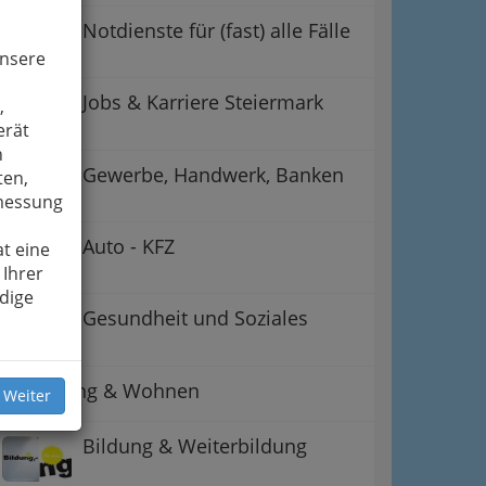
Notdienste für (fast) alle Fälle
unsere
Jobs & Karriere Steiermark
,
erät
n
Gewerbe, Handwerk, Banken
ten,
smessung
Auto - KFZ
t eine
 Ihrer
dige
Gesundheit und Soziales
Betreuung & Wohnen
 Weiter
Bildung & Weiterbildung