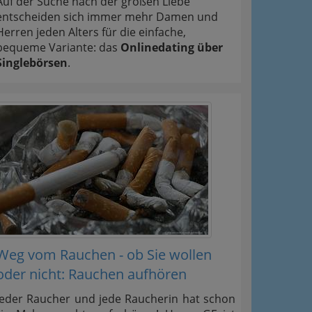
Auf der Suche nach der großen Liebe
entscheiden sich immer mehr Damen und
Herren jeden Alters für die einfache,
bequeme Variante: das
Onlinedating über
Singlebörsen
.
Weg vom Rauchen - ob Sie wollen
oder nicht: Rauchen aufhören
Jeder Raucher und jede Raucherin hat schon