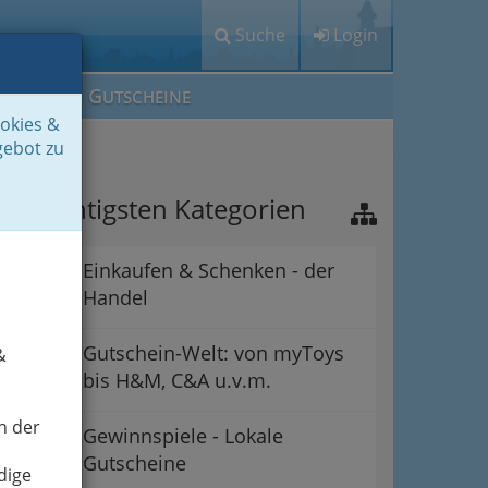
Suche
Login
M
G
EIN IG
UTSCHEINE
ookies &
gebot zu
ie wichtigsten Kategorien
Einkaufen & Schenken - der
Handel
Gutschein-Welt: von myToys
&
bis H&M, C&A u.v.m.
n der
Gewinnspiele - Lokale
Gutscheine
dige