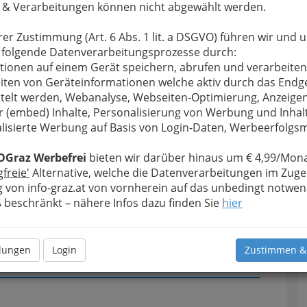
 & Verarbeitungen können nicht abgewählt werden.
u bewahren
, verwenden wir an dieser Stelle zur
rer Zustimmung (Art. 6 Abs. 1 lit. a DSGVO) führen wir und 
Formular. Ihre Nachricht wird nach dem Absenden
 folgende Datenverarbeitungsprozesse durch:
onnen - Apotheke Mag.pharm. Andreas Lembeck
tionen auf einem Gerät speichern, abrufen und verarbeiten
iten von Geräteinformationen welche aktiv durch das Endg
Meine Nachricht
telt werden, Webanalyse, Webseiten-Optimierung, Anzeige
r (embed) Inhalte, Personalisierung von Werbung und Inhal
lisierte Werbung auf Basis von Login-Daten, Werbeerfolg
OGraz Werbefrei
bieten wir darüber hinaus um € 4,99/Mona
gfreie'
Alternative, welche die Datenverarbeitungen im Zuge
 von info-graz.at von vornherein auf das unbedingt notwen
beschränkt – nähere Infos dazu finden Sie
hier
llungen
Login
Zustimmen &
Meine Nachricht senden