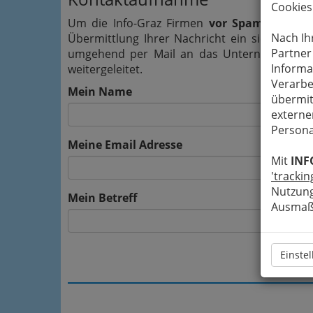
Cookies
Um die Info-Graz Firmen
vor Spam-Mails z
Nach Ih
Übermittlung Ihrer Nachricht ein sicheres 
Partner
umgehend per Mail an das Unternehmen S
Informa
weitergeleitet.
Verarbe
Mein Name
übermit
externe
Persona
Meine Email Adresse
Mit
INF
'trackin
Nutzung
Mein Betreff
Ausmaß 
Einste