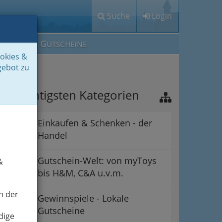
Suche
Login
M
G
EIN IG
UTSCHEINE
ookies &
gebot zu
ie wichtigsten Kategorien
Einkaufen & Schenken - der
Handel
Gutschein-Welt: von myToys
&
bis H&M, C&A u.v.m.
n der
Gewinnspiele - Lokale
Gutscheine
dige