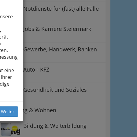
Notdienste für (fast) alle Fälle
unsere
Jobs & Karriere Steiermark
,
erät
n
Gewerbe, Handwerk, Banken
ten,
smessung
Auto - KFZ
t eine
 Ihrer
dige
Gesundheit und Soziales
ation
 Oben
Betreuung & Wohnen
 Weiter
Bildung & Weiterbildung