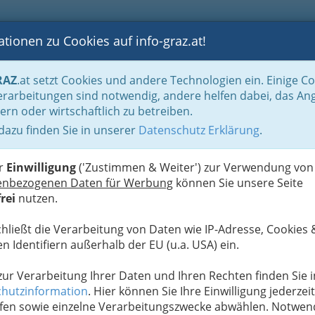
tionen zu Cookies auf info-graz.at!
B
F
G
B
GEN
LOGS
OTOS
ASTRONOMIE
RANCHEN
RAZ
.at setzt Cookies und andere Technologien ein. Einige C
rarbeitungen sind notwendig, andere helfen dabei, das An
ern oder wirtschaftlich zu betreiben.
mon
 dazu finden Sie in unserer
Datenschutz Erklärung
.
D
er
Einwilligung
('Zustimmen & Weiter') zur Verwendung von
enbezogenen Daten für Werbung
können Sie unsere Seite
rei
nutzen.
chließt die Verarbeitung von Daten wie IP-Adresse, Cookies 
n Identifiern außerhalb der EU (u.a. USA) ein.
 zur Verarbeitung Ihrer Daten und Ihren Rechten finden Sie i
hutzinformation
. Hier können Sie Ihre Einwilligung jederzeit
fen sowie einzelne Verarbeitungszwecke abwählen. Notwen