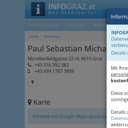
Informa
L
L
V
EBENS-GUIDE
IFESTYLE
ERANSTALTUN
INFOG
Home
Branchen
Datenve
verbess
Paul Sebastian Michael Si
Details
Morellenfeldgasse 23 /4, 8010 Graz
+43 316 392 382
Mit Ihr
+43 699 1787 7899
person
kostenf
Diese s
sonstige
Karte
Details
Adresse mit Google Maps anschauen
Datensc
widerru