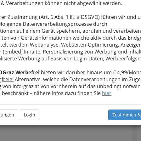
 & Verarbeitungen können nicht abgewählt werden.
rer Zustimmung (Art. 6 Abs. 1 lit. a DSGVO) führen wir und 
 folgende Datenverarbeitungsprozesse durch:
tionen auf einem Gerät speichern, abrufen und verarbeiten
iten von Geräteinformationen welche aktiv durch das Endg
telt werden, Webanalyse, Webseiten-Optimierung, Anzeige
r (embed) Inhalte, Personalisierung von Werbung und Inhal
lisierte Werbung auf Basis von Login-Daten, Werbeerfolg
OGraz Werbefrei
bieten wir darüber hinaus um € 4,99/Mona
gfreie'
Alternative, welche die Datenverarbeitungen im Zuge
 von info-graz.at von vornherein auf das unbedingt notwen
beschränkt – nähere Infos dazu finden Sie
hier
Navig
Nach
llungen
Login
Zustimmen &