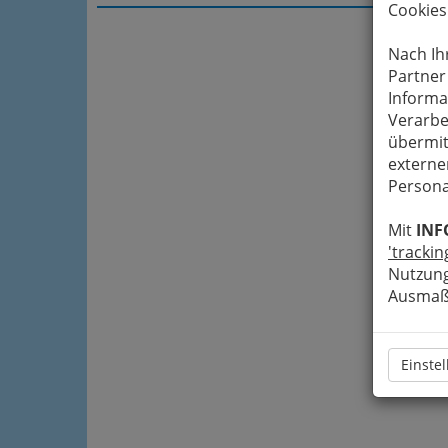
Cookies
Nach Ih
Partner
Informa
Verarbe
übermit
externe
Persona
Mit
INF
'trackin
Nutzung
Ausmaß 
Einste