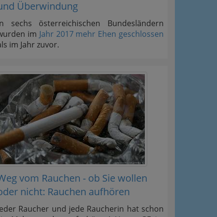
und Überwindung
In sechs österreichischen Bundesländern
wurden im
Jahr 2017 mehr Ehen geschlossen
als im Jahr zuvor.
Weg vom Rauchen - ob Sie wollen
oder nicht: Rauchen aufhören
Jeder Raucher und jede Raucherin hat schon