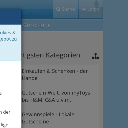
Suche
Login
M
G
EIN IG
UTSCHEINE
ookies &
gebot zu
ie wichtigsten Kategorien
Einkaufen & Schenken - der
Handel
Gutschein-Welt: von myToys
&
bis H&M, C&A u.v.m.
n der
Gewinnspiele - Lokale
Gutscheine
dige