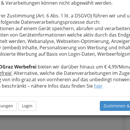
 & Verarbeitungen können nicht abgewählt werden.
rer Zustimmung (Art. 6 Abs. 1 lit. a DSGVO) führen wir und 
 folgende Datenverarbeitungsprozesse durch:
tionen auf einem Gerät speichern, abrufen und verarbeiten
iten von Geräteinformationen welche aktiv durch das Endg
telt werden, Webanalyse, Webseiten-Optimierung, Anzeige
r (embed) Inhalte, Personalisierung von Werbung und Inhal
lisierte Werbung auf Basis von Login-Daten, Werbeerfolg
OGraz Werbefrei
bieten wir darüber hinaus um € 4,99/Mona
gfreie'
Alternative, welche die Datenverarbeitungen im Zuge
Navig
 von info-graz.at von vornherein auf das unbedingt notwen
beschränkt – nähere Infos dazu finden Sie
hier
Nach
llungen
Login
Zustimmen &