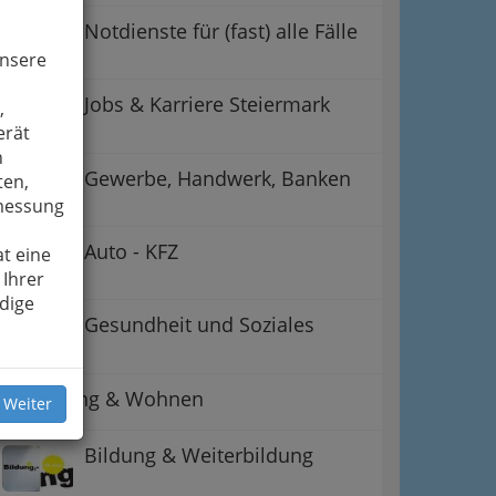
Notdienste für (fast) alle Fälle
unsere
Jobs & Karriere Steiermark
,
erät
n
Gewerbe, Handwerk, Banken
ten,
smessung
Auto - KFZ
t eine
 Ihrer
ation
dige
Gesundheit und Soziales
 Oben
Betreuung & Wohnen
 Weiter
Bildung & Weiterbildung