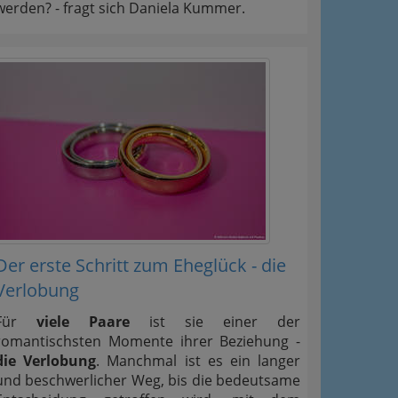
werden? - fragt sich Daniela Kummer.
Der erste Schritt zum Eheglück - die
Verlobung
Für
viele Paare
ist sie einer der
romantischsten Momente ihrer Beziehung -
die Verlobung
. Manchmal ist es ein langer
und beschwerlicher Weg, bis die bedeutsame