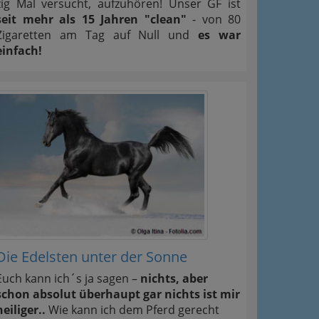
zig Mal versucht, aufzuhören! Unser GF ist
seit mehr als 15 Jahren "clean"
- von 80
Zigaretten am Tag auf Null und
es war
einfach!
Die Edelsten unter der Sonne
Euch kann ich´s ja sagen –
nichts, aber
schon absolut überhaupt gar nichts ist mir
heiliger..
Wie kann ich dem Pferd gerecht