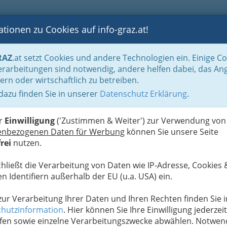
tionen zu Cookies auf info-graz.at!
B
F
G
B
GEN
LOGS
OTOS
ASTRONOMIE
RANCHEN
RAZ
.at setzt Cookies und andere Technologien ein. Einige C
rarbeitungen sind notwendig, andere helfen dabei, das An
ern oder wirtschaftlich zu betreiben.
 dazu finden Sie in unserer
Datenschutz Erklärung
.
D
er
Einwilligung
('Zustimmen & Weiter') zur Verwendung von
enbezogenen Daten für Werbung
können Sie unsere Seite
rei
nutzen.
chließt die Verarbeitung von Daten wie IP-Adresse, Cookies 
n Identifiern außerhalb der EU (u.a. USA) ein.
 zur Verarbeitung Ihrer Daten und Ihren Rechten finden Sie i
hutzinformation
. Hier können Sie Ihre Einwilligung jederzeit
fen sowie einzelne Verarbeitungszwecke abwählen. Notwen