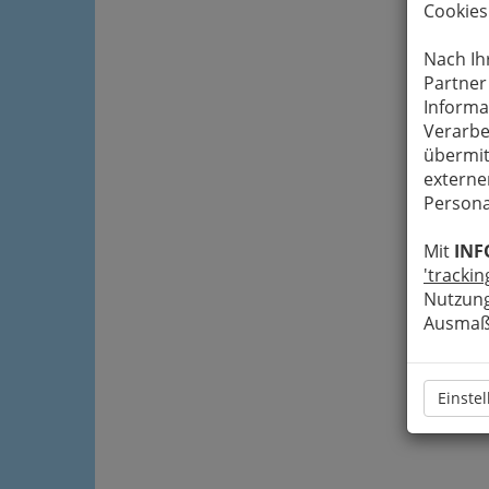
Cookies
Nach Ih
Partner
Informa
Verarbe
übermit
externe
Persona
Mit
INF
'trackin
Nutzung
Ausmaß 
Einste