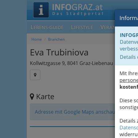
Informa
L
L
V
EBENS-GUIDE
IFESTYLE
ERANSTALTUN
INFOG
Home
Branchen
Datenve
verbess
Eva Trubiniova
Details
Kollwitzgasse 9, 8041 Graz-Liebenau
Mit Ihr
person
kostenf
Karte
Diese s
sonstige
Adresse mit Google Maps anschauen
Details
Datensc
widerru