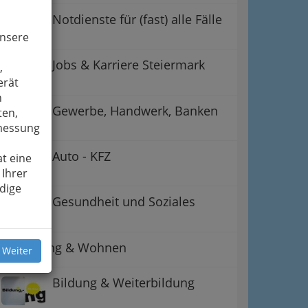
Notdienste für (fast) alle Fälle
unsere
Jobs & Karriere Steiermark
,
erät
n
Gewerbe, Handwerk, Banken
ten,
smessung
Auto - KFZ
t eine
 Ihrer
dige
Gesundheit und Soziales
Betreuung & Wohnen
 Weiter
Bildung & Weiterbildung