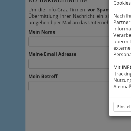
Cookies
Um die Info-Graz Firmen
vor Spam-Mails z
Nach Ih
Übermittlung Ihrer Nachricht ein sicheres 
Partner
umgehend per Mail an das Unternehmen Theodo
Informa
Mein Name
Verarbe
übermit
externe
Meine Email Adresse
Persona
Mit
INF
'trackin
Mein Betreff
Nutzung
Ausmaß 
Einste