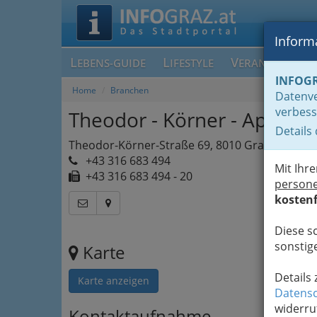
Informa
L
L
V
EBENS-GUIDE
IFESTYLE
ERANSTALTUN
INFOG
Home
Branchen
Datenve
verbess
Theodor - Körner - Apothe
Details
Theodor-Körner-Straße 69, 8010 Graz
+43 316 683 494
Mit Ihr
+43 316 683 494 - 20
person
kostenf
Diese s
sonstige
Karte
Details
Karte anzeigen
Datensc
widerru
Kontaktaufnahme