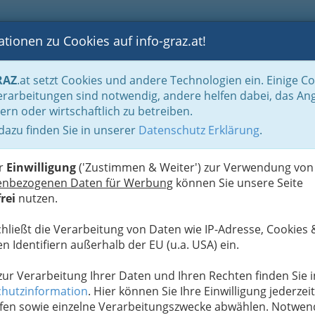
tionen zu Cookies auf info-graz.at!
B
F
G
B
GEN
LOGS
OTOS
ASTRONOMIE
RANCHEN
RAZ
.at setzt Cookies und andere Technologien ein. Einige C
rarbeitungen sind notwendig, andere helfen dabei, das An
ern oder wirtschaftlich zu betreiben.
ke
 dazu finden Sie in unserer
Datenschutz Erklärung
.
D
er
Einwilligung
('Zustimmen & Weiter') zur Verwendung von
enbezogenen Daten für Werbung
können Sie unsere Seite
rei
nutzen.
chließt die Verarbeitung von Daten wie IP-Adresse, Cookies 
n Identifiern außerhalb der EU (u.a. USA) ein.
 zur Verarbeitung Ihrer Daten und Ihren Rechten finden Sie i
hutzinformation
. Hier können Sie Ihre Einwilligung jederzeit
fen sowie einzelne Verarbeitungszwecke abwählen. Notwen