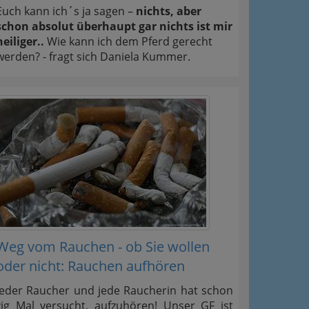
Euch kann ich´s ja sagen –
nichts, aber
schon absolut überhaupt gar nichts ist mir
heiliger..
Wie kann ich dem Pferd gerecht
werden? - fragt sich Daniela Kummer.
Weg vom Rauchen - ob Sie wollen
oder nicht: Rauchen aufhören
Jeder Raucher und jede Raucherin hat schon
zig Mal versucht, aufzuhören! Unser GF ist