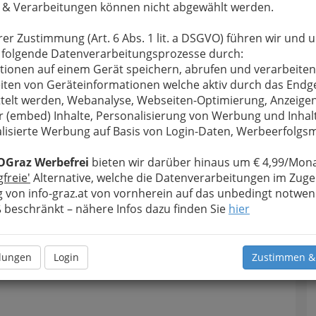
 & Verarbeitungen können nicht abgewählt werden.
u bewahren
, verwenden wir an dieser Stelle zur
rer Zustimmung (Art. 6 Abs. 1 lit. a DSGVO) führen wir und 
Formular. Ihre Nachricht wird nach dem Absenden
 folgende Datenverarbeitungsprozesse durch:
r - Körner - Apotheke weitergeleitet.
tionen auf einem Gerät speichern, abrufen und verarbeiten
Meine Nachricht
iten von Geräteinformationen welche aktiv durch das Endg
telt werden, Webanalyse, Webseiten-Optimierung, Anzeige
r (embed) Inhalte, Personalisierung von Werbung und Inhal
lisierte Werbung auf Basis von Login-Daten, Werbeerfolg
OGraz Werbefrei
bieten wir darüber hinaus um € 4,99/Mona
gfreie'
Alternative, welche die Datenverarbeitungen im Zuge
 von info-graz.at von vornherein auf das unbedingt notwen
beschränkt – nähere Infos dazu finden Sie
hier
Meine Nachricht senden
llungen
Login
Zustimmen &