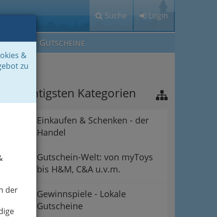
Suche
Login
M
G
EIN IG
UTSCHEINE
ookies &
gebot zu
ie wichtigsten Kategorien
Einkaufen & Schenken - der
Handel
Gutschein-Welt: von myToys
&
bis H&M, C&A u.v.m.
n der
Gewinnspiele - Lokale
Gutscheine
dige