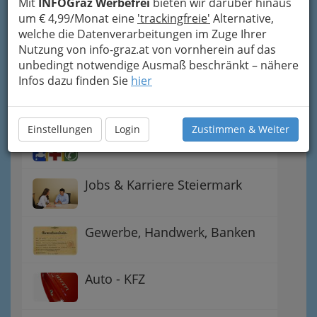
Mit
INFOGraz Werbefrei
bieten wir darüber hinaus
um € 4,99/Monat eine
'trackingfreie'
Alternative,
Gutschein-Welt: von myToys
welche die Datenverarbeitungen im Zuge Ihrer
bis H&M, C&A u.v.m.
Nutzung von info-graz.at von vornherein auf das
unbedingt notwendige Ausmaß beschränkt – nähere
Infos dazu finden Sie
hier
Gewinnspiele - Lokale
Gutscheine
Einstellungen
Login
Zustimmen & Weiter
Notdienste für (fast) alle Fälle
Jobs & Karriere Steiermark
Gewerbe, Handwerk, Banken
Auto - KFZ