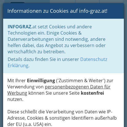
Toggle navi
Suche
Login
Menü
Informationen zu Cookies auf info-graz.at!
Home
Branchen
INFOGRAZ
.at setzt Cookies und andere
Technologien ein. Einige Cookies &
KAMERA-SERVICE WEISS
Nav
Datenverarbeitungen sind notwendig, andere
helfen dabei, das Angebot zu verbessern oder
Kalchberggasse 1, 8010 Graz
wirtschaftlich zu betreiben.
+43 316 830 556
Details dazu finden Sie in unserer
Datenschutz
Erklärung
.
Mit Ihrer
Einwilligung
('Zustimmen & Weiter') zur
Karte
Verwendung von
personenbezogenen Daten für
Werbung
können Sie unsere Seite
kostenfrei
Adresse mit Google Maps anschauen
nutzen.
Diese schließt die Verarbeitung von Daten wie IP-
Adresse, Cookies & sonstigen Identifiern außerhalb
der EU (u.a. USA) ein.