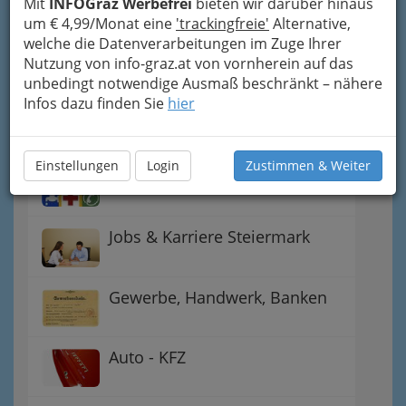
Mit
INFOGraz Werbefrei
bieten wir darüber hinaus
um € 4,99/Monat eine
'trackingfreie'
Alternative,
Gutschein-Welt: von myToys
welche die Datenverarbeitungen im Zuge Ihrer
bis H&M, C&A u.v.m.
Nutzung von info-graz.at von vornherein auf das
unbedingt notwendige Ausmaß beschränkt – nähere
Infos dazu finden Sie
hier
Gewinnspiele - Lokale
Gutscheine
Einstellungen
Login
Zustimmen & Weiter
Notdienste für (fast) alle Fälle
Jobs & Karriere Steiermark
Gewerbe, Handwerk, Banken
Auto - KFZ