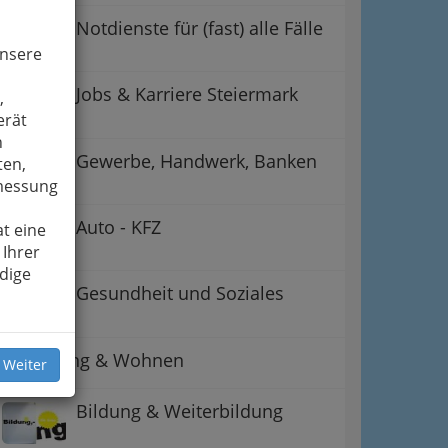
Notdienste für (fast) alle Fälle
unsere
ation
Jobs & Karriere Steiermark
,
erät
 Oben
n
Gewerbe, Handwerk, Banken
ten,
smessung
Auto - KFZ
t eine
 Ihrer
dige
Gesundheit und Soziales
Betreuung & Wohnen
 Weiter
Bildung & Weiterbildung