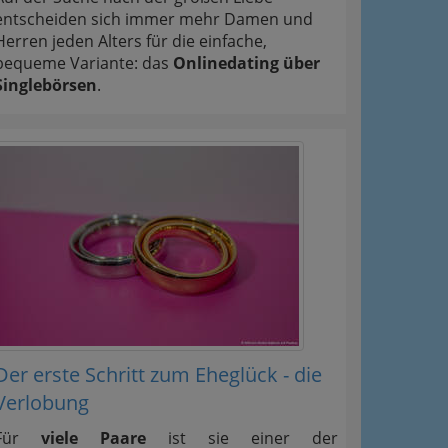
entscheiden sich immer mehr Damen und
Herren jeden Alters für die einfache,
bequeme Variante: das
Onlinedating über
Singlebörsen
.
Der erste Schritt zum Eheglück - die
Verlobung
Für
viele Paare
ist sie einer der