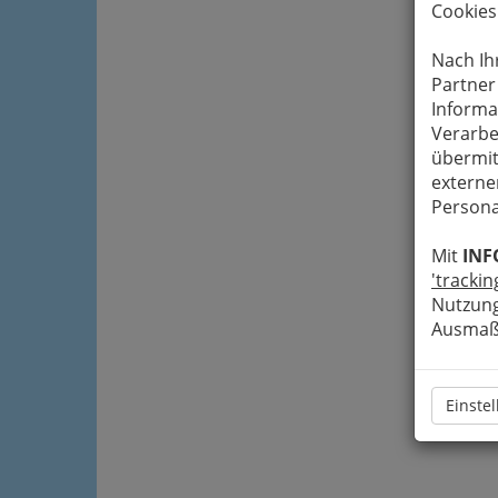
Cookies
Nach Ih
Partner
Informa
Verarbe
übermit
externe
Persona
Mit
INF
'trackin
Nutzung
Ausmaß 
Einste