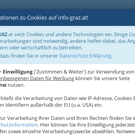
tionen zu Cookies auf info-graz.at!
B
F
G
B
GEN
LOGS
OTOS
ASTRONOMIE
RANCHEN
RAZ
.at setzt Cookies und andere Technologien ein. Einige C
rarbeitungen sind notwendig, andere helfen dabei, das An
ern oder wirtschaftlich zu betreiben.
ekt Fahrrad
 dazu finden Sie in unserer
Datenschutz Erklärung
.
D
er
Einwilligung
('Zustimmen & Weiter') zur Verwendung von
enbezogenen Daten für Werbung
können Sie unsere Seite
rei
nutzen.
chließt die Verarbeitung von Daten wie IP-Adresse, Cookies 
n Identifiern außerhalb der EU (u.a. USA) ein.
 zur Verarbeitung Ihrer Daten und Ihren Rechten finden Sie i
hutzinformation
. Hier können Sie Ihre Einwilligung jederzeit
fen sowie einzelne Verarbeitungszwecke abwählen. Notwen