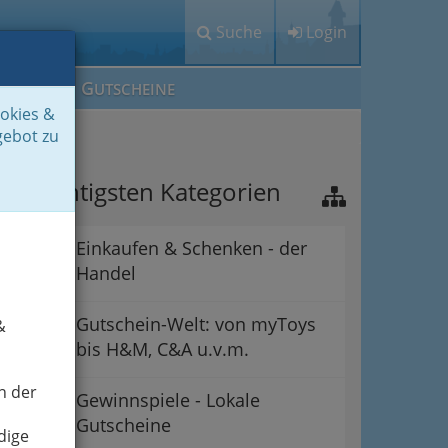
Suche
Login
M
G
EIN IG
UTSCHEINE
ookies &
gebot zu
ie wichtigsten Kategorien
Einkaufen & Schenken - der
Handel
Gutschein-Welt: von myToys
&
bis H&M, C&A u.v.m.
n der
Gewinnspiele - Lokale
Gutscheine
dige