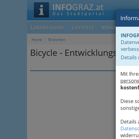
Informa
L
L
V
EBENS-GUIDE
IFESTYLE
ERANSTALTUN
INFOG
Home
Branchen
Datenve
verbess
Bicycle - Entwicklungsproj
Details
Mit Ihr
person
kostenf
Diese s
sonstige
Details
Datensc
widerru