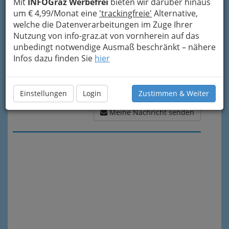
Mit
INFOGraz Werbefrei
bieten wir darüber hinaus
um € 4,99/Monat eine
'trackingfreie'
Alternative,
welche die Datenverarbeitungen im Zuge Ihrer
Nutzung von info-graz.at von vornherein auf das
unbedingt notwendige Ausmaß beschränkt – nähere
Infos dazu finden Sie
hier
Einstellungen
Login
Zustimmen & Weiter
Meine Nachricht senden