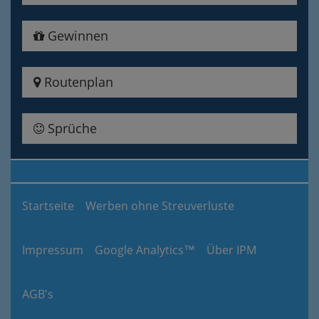
Gewinnen
Routenplan
Sprüche
Startseite
Werben ohne Streuverluste
Impressum
Google Analytics™
Über IPM
AGB's