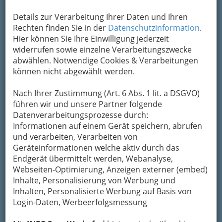
Kontaktaufnahme
Details zur Verarbeitung Ihrer Daten und Ihren
Um die Info-Graz Firmen
vor Spam-Mails zu
Rechten finden Sie in der
Datenschutzinformation
.
bewahren
, verwenden wir an dieser Stelle zur
Hier können Sie Ihre Einwilligung jederzeit
Übermittlung Ihrer Nachricht ein sicheres
widerrufen sowie einzelne Verarbeitungszwecke
Formular. Ihre Nachricht wird nach dem
abwählen. Notwendige Cookies & Verarbeitungen
Absenden umgehend per Mail an das
können nicht abgewählt werden.
Unternehmen Restaurant Arche - Vegetarische
Gastro GmbH weitergeleitet.
Nach Ihrer Zustimmung (Art. 6 Abs. 1 lit. a DSGVO)
Mein Name
führen wir und unsere Partner folgende
Datenverarbeitungsprozesse durch:
Informationen auf einem Gerät speichern, abrufen
und verarbeiten, Verarbeiten von
Meine Email Adresse
Geräteinformationen welche aktiv durch das
Endgerät übermittelt werden, Webanalyse,
Webseiten-Optimierung, Anzeigen externer (embed)
Mein Betreff
Inhalte, Personalisierung von Werbung und
Inhalten, Personalisierte Werbung auf Basis von
Login-Daten, Werbeerfolgsmessung
Meine Nachricht