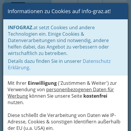
Toggle navi
Suche
Login
Menü
Informationen zu Cookies auf info-graz.at!
Home
Branchen
INFOGRAZ
.at setzt Cookies und andere
Technologien ein. Einige Cookies &
Restaurant Arche -
Datenverarbeitungen sind notwendig, andere
Vegetarische Gastro GmbH
helfen dabei, das Angebot zu verbessern oder
wirtschaftlich zu betreiben.
Rechbauerstraße 19, 8010 Graz
Details dazu finden Sie in unserer
Datenschutz
+43 316 347 681
Erklärung
.
Mit Ihrer
Einwilligung
('Zustimmen & Weiter') zur
Verwendung von
personenbezogenen Daten für
Karte
Werbung
können Sie unsere Seite
kostenfrei
nutzen.
Adresse mit Google Maps anschauen
Diese schließt die Verarbeitung von Daten wie IP-
Adresse, Cookies & sonstigen Identifiern außerhalb
der EU (u.a. USA) ein.