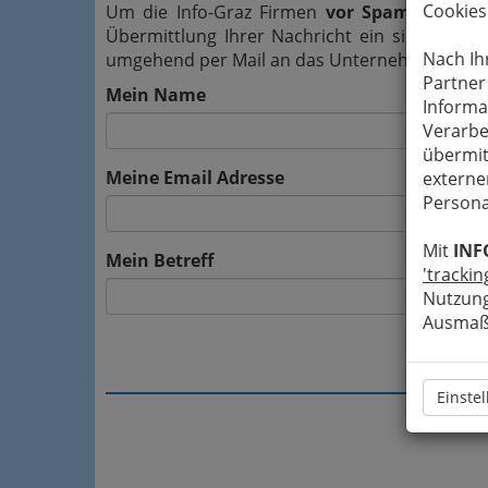
Cookies
Um die Info-Graz Firmen
vor Spam-Mails z
Übermittlung Ihrer Nachricht ein sicheres 
Nach Ih
umgehend per Mail an das Unternehmen Steiris
Partner
Mein Name
Informa
Verarbe
übermit
Meine Email Adresse
externe
Persona
Mit
INF
Mein Betreff
'trackin
Nutzung
Ausmaß 
Einste