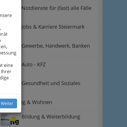
Notdienste für (fast) alle Fälle
unsere
Jobs & Karriere Steiermark
,
erät
n
Gewerbe, Handwerk, Banken
ten,
smessung
Auto - KFZ
t eine
 Ihrer
dige
Gesundheit und Soziales
Betreuung & Wohnen
 Weiter
Bildung & Weiterbildung