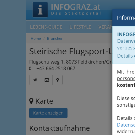
Informa
L
L
V
EBENS-GUIDE
IFESTYLE
ERANSTALTUN
INFOG
Home
Branchen
Datenve
verbess
Steirische Flugsport-Union
Details
Flugschulweg 1, 8073 Feldkirchen/Graz
+43 664 2518 067
Mit Ihr
person
kostenf
Diese s
Karte
sonstige
Karte anzeigen
Details
Datensc
Kontaktaufnahme
widerru