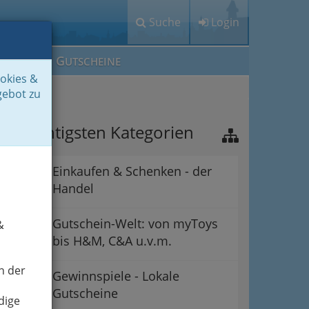
Suche
Login
M
G
EIN IG
UTSCHEINE
ookies &
gebot zu
ie wichtigsten Kategorien
Einkaufen & Schenken - der
Handel
Gutschein-Welt: von myToys
&
bis H&M, C&A u.v.m.
n der
Gewinnspiele - Lokale
Gutscheine
dige