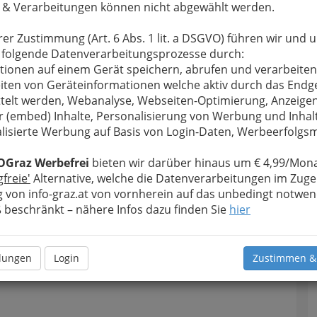
 & Verarbeitungen können nicht abgewählt werden.
u bewahren
, verwenden wir an dieser Stelle zur
Formular. Ihre Nachricht wird nach dem Absenden
rer Zustimmung (Art. 6 Abs. 1 lit. a DSGVO) führen wir und 
che Flugsport-Union weitergeleitet.
 folgende Datenverarbeitungsprozesse durch:
Meine Nachricht
tionen auf einem Gerät speichern, abrufen und verarbeiten
iten von Geräteinformationen welche aktiv durch das Endg
telt werden, Webanalyse, Webseiten-Optimierung, Anzeige
r (embed) Inhalte, Personalisierung von Werbung und Inhal
lisierte Werbung auf Basis von Login-Daten, Werbeerfolg
OGraz Werbefrei
bieten wir darüber hinaus um € 4,99/Mona
gfreie'
Alternative, welche die Datenverarbeitungen im Zuge
 von info-graz.at von vornherein auf das unbedingt notwen
beschränkt – nähere Infos dazu finden Sie
hier
Meine Nachricht senden
llungen
Login
Zustimmen &