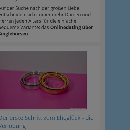
Auf der Suche nach der großen Liebe
entscheiden sich immer mehr Damen und
Herren jeden Alters für die einfache,
bequeme Variante: das
Onlinedating über
Singlebörsen
.
Der erste Schritt zum Eheglück - die
Verlobung