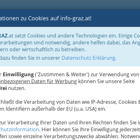
tionen zu Cookies auf info-graz.at!
B
F
G
B
GEN
LOGS
OTOS
ASTRONOMIE
RANCHEN
RAZ
.at setzt Cookies und andere Technologien ein. Einige C
rarbeitungen sind notwendig, andere helfen dabei, das An
ern oder wirtschaftlich zu betreiben.
 dazu finden Sie in unserer
Datenschutz Erklärung
.
D
er
Einwilligung
('Zustimmen & Weiter') zur Verwendung von
enbezogenen Daten für Werbung
können Sie unsere Seite
rei
nutzen.
chließt die Verarbeitung von Daten wie IP-Adresse, Cookies 
n Identifiern außerhalb der EU (u.a. USA) ein.
 zur Verarbeitung Ihrer Daten und Ihren Rechten finden Sie i
hutzinformation
. Hier können Sie Ihre Einwilligung jederzeit
fen sowie einzelne Verarbeitungszwecke abwählen. Notwen