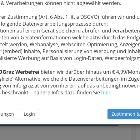
 & Verarbeitungen können nicht abgewählt werden.
u bewahren
, verwenden wir an dieser Stelle zur
rer Zustimmung (Art. 6 Abs. 1 lit. a DSGVO) führen wir und 
Formular. Ihre Nachricht wird nach dem Absenden
 folgende Datenverarbeitungsprozesse durch:
hirmspringerclub Hofkirchen weitergeleitet.
tionen auf einem Gerät speichern, abrufen und verarbeiten
iten von Geräteinformationen welche aktiv durch das Endg
Meine Nachricht
telt werden, Webanalyse, Webseiten-Optimierung, Anzeige
r (embed) Inhalte, Personalisierung von Werbung und Inhal
lisierte Werbung auf Basis von Login-Daten, Werbeerfolg
OGraz Werbefrei
bieten wir darüber hinaus um € 4,99/Mona
gfreie'
Alternative, welche die Datenverarbeitungen im Zuge
 von info-graz.at von vornherein auf das unbedingt notwen
beschränkt – nähere Infos dazu finden Sie
hier
Meine Nachricht senden
llungen
Login
Zustimmen &