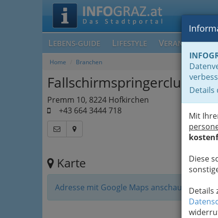
Informa
L
L
V
EBENS-GUIDE
IFESTYLE
ERANSTALTUN
INFOG
Home
Branchen
Datenve
verbess
Fallschirmspringerclub Hof
Details
Premm 10, 8224 Hofkirchen
+43 664 3444 718
Mit Ihr
person
kostenf
Diese s
Karte
sonstige
Adresse mit Google Maps anschauen
Details
Datensc
widerru