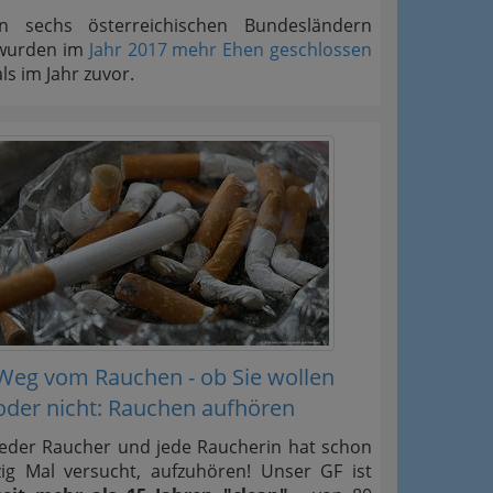
In sechs österreichischen Bundesländern
wurden im
Jahr 2017 mehr Ehen geschlossen
als im Jahr zuvor.
Weg vom Rauchen - ob Sie wollen
oder nicht: Rauchen aufhören
Jeder Raucher und jede Raucherin hat schon
zig Mal versucht, aufzuhören! Unser GF ist