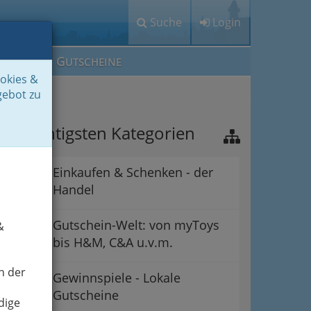
Suche
Login
M
G
EIN IG
UTSCHEINE
ookies &
gebot zu
ie wichtigsten Kategorien
Einkaufen & Schenken - der
Handel
Gutschein-Welt: von myToys
&
bis H&M, C&A u.v.m.
n der
Gewinnspiele - Lokale
Gutscheine
dige