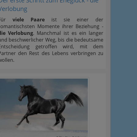
Der erste Schritt zum Eheglück - die
Verlobung
Für
viele Paare
ist sie einer der
romantischsten Momente ihrer Beziehung -
die Verlobung
. Manchmal ist es ein langer
und beschwerlicher Weg, bis die bedeutsame
Entscheidung getroffen wird, mit dem
Partner den Rest des Lebens verbringen zu
wollen.