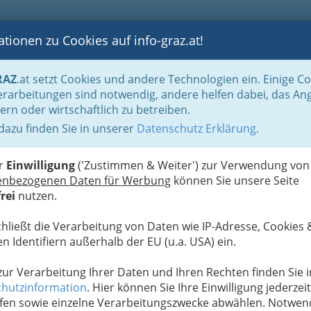
tionen zu Cookies auf info-graz.at!
B
F
G
B
GEN
LOGS
OTOS
ASTRONOMIE
RANCHEN
RAZ
.at setzt Cookies und andere Technologien ein. Einige C
rarbeitungen sind notwendig, andere helfen dabei, das An
ern oder wirtschaftlich zu betreiben.
gung Motor- Flugsportverein
 dazu finden Sie in unserer
Datenschutz Erklärung
.
D
chule
er
Einwilligung
('Zustimmen & Weiter') zur Verwendung von
enbezogenen Daten für Werbung
können Sie unsere Seite
rei
nutzen.
chließt die Verarbeitung von Daten wie IP-Adresse, Cookies 
n Identifiern außerhalb der EU (u.a. USA) ein.
 zur Verarbeitung Ihrer Daten und Ihren Rechten finden Sie i
hutzinformation
. Hier können Sie Ihre Einwilligung jederzeit
fen sowie einzelne Verarbeitungszwecke abwählen. Notwen