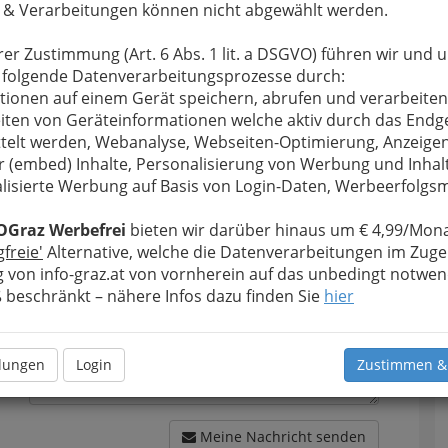
 & Verarbeitungen können nicht abgewählt werden.
rer Zustimmung (Art. 6 Abs. 1 lit. a DSGVO) führen wir und 
 folgende Datenverarbeitungsprozesse durch:
tionen auf einem Gerät speichern, abrufen und verarbeiten
u bewahren
, verwenden wir an dieser Stelle zur
iten von Geräteinformationen welche aktiv durch das Endg
Formular. Ihre Nachricht wird nach dem Absenden
telt werden, Webanalyse, Webseiten-Optimierung, Anzeige
n Kapfenberger Sportvereinigung Motor-
r (embed) Inhalte, Personalisierung von Werbung und Inhal
e weitergeleitet.
lisierte Werbung auf Basis von Login-Daten, Werbeerfolg
Meine Nachricht
OGraz Werbefrei
bieten wir darüber hinaus um € 4,99/Mona
gfreie'
Alternative, welche die Datenverarbeitungen im Zuge
 von info-graz.at von vornherein auf das unbedingt notwen
beschränkt – nähere Infos dazu finden Sie
hier
llungen
Login
Zustimmen &
Meine Nachricht senden