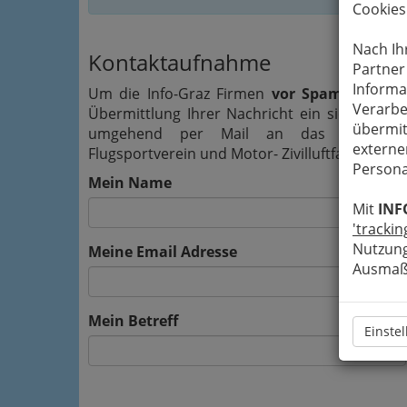
Cookies
Nach Ih
Kontaktaufnahme
Partner
Informa
Um die Info-Graz Firmen
vor Spam-Mails z
Verarbe
Übermittlung Ihrer Nachricht ein sicheres 
übermit
umgehend per Mail an das Unternehme
externe
Flugsportverein und Motor- Zivilluftfahrerschul
Persona
Mein Name
Mit
INF
'trackin
Nutzung
Meine Email Adresse
Ausmaß 
Mein Betreff
Einste