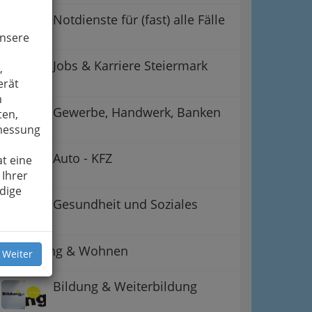
Notdienste für (fast) alle Fälle
unsere
Jobs & Karriere Steiermark
,
erät
n
Gewerbe, Handwerk, Banken
ten,
smessung
Auto - KFZ
t eine
 Ihrer
dige
Gesundheit und Soziales
Betreuung & Wohnen
 Weiter
Bildung & Weiterbildung